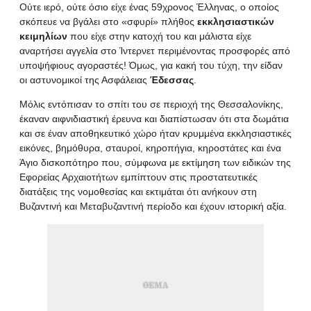
Ούτε ιερό, ούτε όσιο είχε ένας 59χρονος Έλληνας, ο οποίος
σκόπευε να βγάλει στο «σφυρί» πλήθος
εκκλησιαστικών
κειμηλίων
που είχε στην κατοχή του και μάλιστα είχε
αναρτήσει αγγελία στο Ίντερνετ περιμένοντας προσφορές από
υποψήφιους αγοραστές! Όμως, για κακή του τύχη, την είδαν
οι αστυνομικοί της Ασφάλειας
Έδεσσας
.
Μόλις εντόπισαν το σπίτι του σε περιοχή της Θεσσαλονίκης,
έκαναν αιφνιδιαστική έρευνα και διαπίστωσαν ότι στα δωμάτια
και σε έναν αποθηκευτικό χώρο ήταν κρυμμένα εκκλησιαστικές
εικόνες, βημόθυρα, σταυροί, κηροπήγια, κηροστάτες και ένα
Άγιο δισκοπότηρο που, σύμφωνα με εκτίμηση των ειδικών της
Εφορείας Αρχαιοτήτων εμπίπτουν στις προστατευτικές
διατάξεις της νομοθεσίας και εκτιμάται ότι ανήκουν στη
Βυζαντινή και Μεταβυζαντινή περίοδο και έχουν ιστορική αξία.