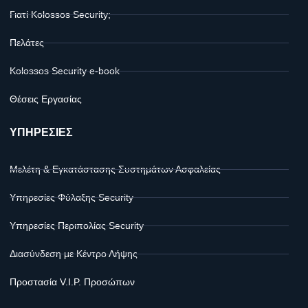
Γιατί Kolossos Security;
Πελάτες
Kolossos Security e-book
Θέσεις Εργασίας
ΥΠΗΡΕΣΙΕΣ
Μελέτη & Εγκατάστασης Συστημάτων Ασφαλείας
Υπηρεσίες Φύλαξης Security
Υπηρεσίες Περιπολίας Security
Διασύνδεση με Κέντρο Λήψης
Προστασία V.I.P. Προσώπων