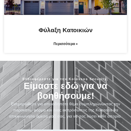
Φύλαξη Κατοικιών
Περισσότερα »
Ενδιαφέρεστε για την Kolossos Security;
Είμαστε εδώ για να
βοηθήσουμε!
Ενημερωθείτε για οποιοδήποτε θέμα συμπληρώνωντας την
παρακάτω φόρμα και ένας εκπρόσωπος της Kolossos θα
επικοινωνήσει άμεσα μαζί σας, για να σας λύσει κάθε απορία.