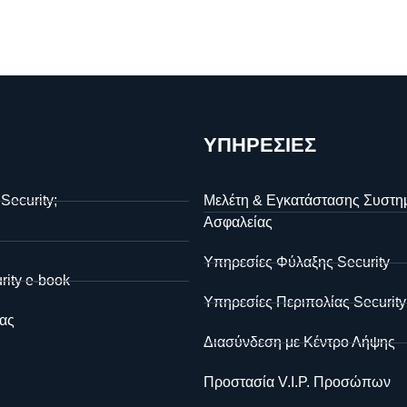
ΥΠΗΡΕΣΙΕΣ
 Security;
Μελέτη & Εγκατάστασης Συστη
Ασφαλείας
Υπηρεσίες Φύλαξης Security
rity e-book
Υπηρεσίες Περιπολίας Security
ας
Διασύνδεση με Κέντρο Λήψης
Προστασία V.I.P. Προσώπων