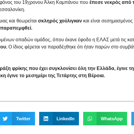
φόνος του 19χρονου Άλκη Καμπάνου που
έπεσε νεκρός από 
εσσαλονίκη.
ιας και θεωρείται
σκληρός χούλιγκαν
και είναι σεσημασμένος
ι παραπεμφθεί.
ένων οπαδών ομάδος, όπου έκανε έφοδο η ΕΛΑΣ μετά τις καταγ
του.
Ο ίδιος φέρεται να παραδέχθηκε ότι ήταν παρών στο συμβάν
ξη φρίκης που έχει συγκλονίσει όλη την Ελλάδα, έγινε τη
λκη
έγινε το μεσημέρι της Τετάρτης στη Βέροια.
Twitter
LinkedIn
WhatsApp