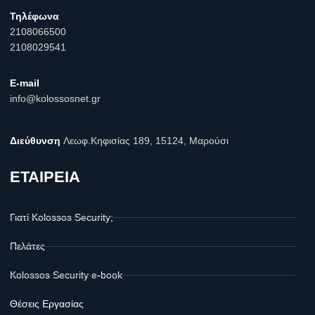
Τηλέφωνα
2108066500
2108029541
E-mail
info@kolossosnet.gr
Διεύθυνση
Λεωφ.Κηφισίας 189, 15124, Μαρούσι
ΕΤΑΙΡΕΙΑ
Γιατί Kolossos Security;
Πελάτες
Kolossos Security e-book
Θέσεις Εργασίας