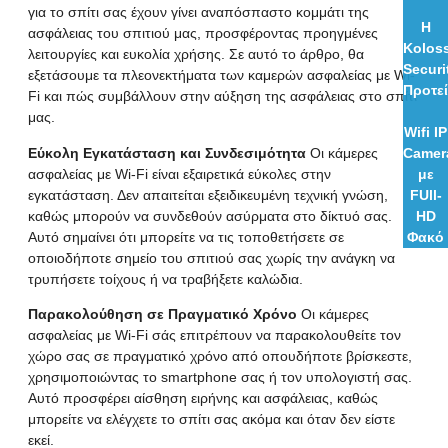
για το σπίτι σας έχουν γίνει αναπόσπαστο κομμάτι της
Η
ασφάλειας του σπιτιού μας, προσφέροντας προηγμένες
Kolos
λειτουργίες και ευκολία χρήσης. Σε αυτό το άρθρο, θα
Securi
εξετάσουμε τα πλεονεκτήματα των καμερών ασφαλείας με Wi-
Προτεί
Fi και πώς συμβάλλουν στην αύξηση της ασφάλειας στο σπίτι
μας.
Wifi IP
Εύκολη Εγκατάσταση και Συνδεσιμότητα
Οι κάμερες
Camer
ασφαλείας με Wi-Fi είναι εξαιρετικά εύκολες στην
με
εγκατάσταση. Δεν απαιτείται εξειδικευμένη τεχνική γνώση,
FUll-
καθώς μπορούν να συνδεθούν ασύρματα στο δίκτυό σας.
HD
Αυτό σημαίνει ότι μπορείτε να τις τοποθετήσετε σε
Φακό
οποιοδήποτε σημείο του σπιτιού σας χωρίς την ανάγκη να
τρυπήσετε τοίχους ή να τραβήξετε καλώδια.
Παρακολούθηση σε Πραγματικό Χρόνο
Οι κάμερες
ασφαλείας με Wi-Fi σάς επιτρέπουν να παρακολουθείτε τον
χώρο σας σε πραγματικό χρόνο από οπουδήποτε βρίσκεστε,
χρησιμοποιώντας το smartphone σας ή τον υπολογιστή σας.
Αυτό προσφέρει αίσθηση ειρήνης και ασφάλειας, καθώς
μπορείτε να ελέγχετε το σπίτι σας ακόμα και όταν δεν είστε
εκεί.