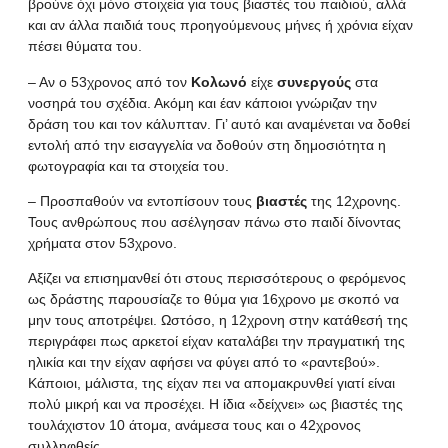
βρούνε όχι μόνο στοιχεία για τους βιαστές του παιδιού, αλλά
και αν άλλα παιδιά τους προηγούμενους μήνες ή χρόνια είχαν
πέσει θύματα του.
– Αν ο 53χρονος από τον
Κολωνό
είχε
συνεργούς
στα
νοσηρά του σχέδια. Ακόμη και έαν κάποιοι γνώριζαν την
δράση του και τον κάλυπταν. Γι’ αυτό και αναμένεται να δοθεί
εντολή από την εισαγγελία να δοθούν στη δημοσιότητα η
φωτογραφία και τα στοιχεία του.
– Προσπαθούν να εντοπίσουν τους
βιαστές
της 12χρονης.
Τους ανθρώπους που ασέλγησαν πάνω στο παιδί δίνοντας
χρήματα στον 53χρονο.
Αξίζει να επισημανθεί ότι στους περισσότερους ο φερόμενος
ως
δράστης
παρουσίαζε το θύμα για 16χρονο με σκοπό να
μην τους αποτρέψει. Ωστόσο, η 12χρονη
στην κατάθεσή της
περιγράφει πως αρκετοί είχαν καταλάβει την πραγματική της
ηλικία και την είχαν αφήσει να φύγει από το «ραντεβού».
Κάποιοι, μάλιστα, της είχαν πει να απομακρυνθεί γιατί είναι
πολύ μικρή και να προσέχει. Η ίδια «δείχνει» ως βιαστές της
τουλάχιστον 10 άτομα, ανάμεσα τους και ο 42χρονος
συλληφθείς.