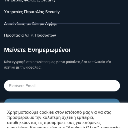
Υπηρεσίες Περιπολίας Security
Διασύνδεση με Κέντρο Λήψης
Προστασία V.I.P. Προσώπων
Μείνετε Ενημερωμένοι
Κάνε εγγραφή στο newsletter μας για να μαθαίνεις όλα τα τελυταία νέα
σχετικά με την ασφάλεια.
Υποβολή
Χρησιμοποιούμε cookies στον ιστότοπό μας για να σας
προσφέρουμε την καλύτερη σχετική εμπειρία,
Όροι Χρήσης Σελίδας & Πολιτική
αποθηκεύοντας τις προτιμήσεις σας για επόμενες
επισκέψεις. Κάνοντας κλικ στο “Αποδοχή Όλων”, συναινείτε