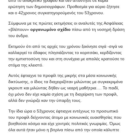
απο το ανακριτικό γραφείο και δεν απάντησε σε καμία
ερώτηση των δημοσιογράφων. Προθεσμία για αύριο ζήτησε
και ο 42χρονος συγκατηγορούμενός του 53χρονου.
Σύμφωνα με τις πρώτες εκτιμήσεις οι αναλυτές της Ασφάλειας
«βλέπουν»
οργανωμένο σχέδιο
πίσω από τη νοσηρή δράση
του άνδρα.
Εκτιμούν ότι από τις αρχές του χρόνου ξεκίνησε σιγά -σιγά να
καλλιεργεί το έδαφος πλησιάζοντας το κοριτσάκι, κερδίζοντας
την εμπιστοσύνη του και στη συνέχεια με απειλές κρατούσε το
στόμα της κλειστό.
Αυτός έφτιαχνε
τα προφίλ της μικρής στα μέσα κοινωνικής
δικτύωσης
, ο ίδιος τα διαχειριζόταν μιλώντας με συγκεκριμένα
γκρουπ και μιλώντας δήθεν ως νεαρή μαθήτρια…. Το παιδί,
όχι μόνο δεν είχε καμία σχέση με τη διαχείριση των προφίλ,
αλλά δεν γνώριζε καν την ύπαρξη τους.
Την ίδια ώρα ο 53χρονος έφτιαχνε εντέχνως το προσωπικό
του προφίλ δείχνοντας άτομο με κοινωνικές ευαισθησίες που
βοηθούσε κόσμο και είχε χοντρές πολιτικές γνωριμίες. Όμως
όλα αυτά ήταν μόνο η βιτρίνα πίσω από την οποία κάλυπτε