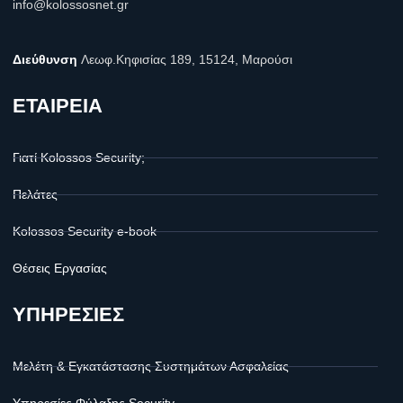
info@kolossosnet.gr
Διεύθυνση
Λεωφ.Κηφισίας 189, 15124, Μαρούσι
ΕΤΑΙΡΕΙΑ
Γιατί Kolossos Security;
Πελάτες
Kolossos Security e-book
Θέσεις Εργασίας
ΥΠΗΡΕΣΙΕΣ
Μελέτη & Εγκατάστασης Συστημάτων Ασφαλείας
Υπηρεσίες Φύλαξης Security