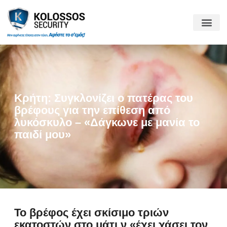
Κρήτη: Συγκλονίζει ο πατέρας του
βρέφους για την επίθεση από
λυκόσκυλο – «Δάγκωνε με μανία το
παιδί μου»
Το βρέφος έχει σκίσιμο τριών
εκατοστών στο μάτι,ν «έχει χάσει τον