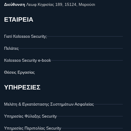
Διεύθυνση
Λεωφ.Κηφισίας 189, 15124, Μαρούσι
ΕΤΑΙΡΕΙΑ
Γιατί Kolossos Security;
Πελάτες
Kolossos Security e-book
Θέσεις Εργασίας
ΥΠΗΡΕΣΙΕΣ
Μελέτη & Εγκατάστασης Συστημάτων Ασφαλείας
Υπηρεσίες Φύλαξης Security
Υπηρεσίες Περιπολίας Security