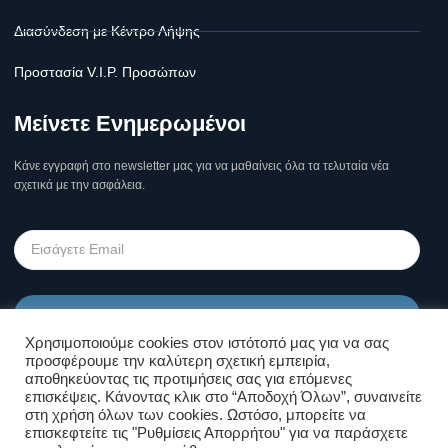
Διασύνδεση με Κέντρο Λήψης
Προστασία V.I.P. Προσώπων
Μείνετε Ενημερωμένοι
Κάνε εγγραφή στο newsletter μας για να μαθαίνεις όλα τα τελυταία νέα
σχετικά με την ασφάλεια.
Υποβολή
Χρησιμοποιούμε cookies στον ιστότοπό μας για να σας
προσφέρουμε την καλύτερη σχετική εμπειρία,
Όροι Χρήσης Σελίδας & Πολιτική
αποθηκεύοντας τις προτιμήσεις σας για επόμενες
επισκέψεις. Κάνοντας κλικ στο “Αποδοχή Όλων”, συναινείτε
Απορρήτου
στη χρήση όλων των cookies. Ωστόσο, μπορείτε να
επισκεφτείτε τις "Ρυθμίσεις Απορρήτου" για να παράσχετε