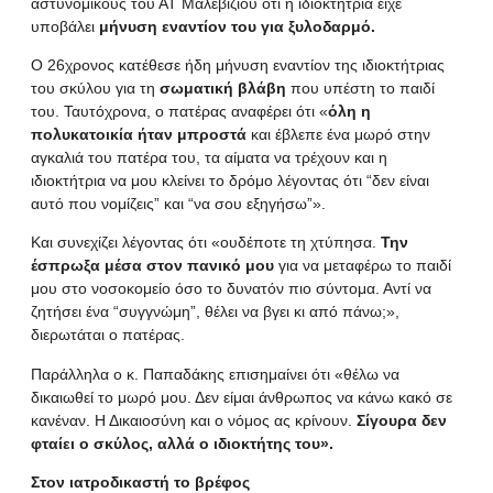
αστυνομικούς του ΑΤ Μαλεβιζίου ότι η ιδιοκτήτρια είχε
υποβάλει
μήνυση εναντίον του για ξυλοδαρμό.
Ο 26χρονος κατέθεσε ήδη μήνυση εναντίον της ιδιοκτήτριας
του σκύλου για τη
σωματική βλάβη
που υπέστη το παιδί
του. Ταυτόχρονα, ο πατέρας αναφέρει ότι «
όλη η
πολυκατοικία ήταν μπροστά
και έβλεπε ένα μωρό στην
αγκαλιά του πατέρα του, τα αίματα να τρέχουν και η
ιδιοκτήτρια να μου κλείνει το δρόμο λέγοντας ότι “δεν είναι
αυτό που νομίζεις” και “να σου εξηγήσω”».
Και συνεχίζει λέγοντας ότι «ουδέποτε τη χτύπησα.
Την
έσπρωξα μέσα στον πανικό μου
για να μεταφέρω το παιδί
μου στο νοσοκομείο όσο το δυνατόν πιο σύντομα. Αντί να
ζητήσει ένα “συγγνώμη”, θέλει να βγει κι από πάνω;»,
διερωτάται ο πατέρας.
Παράλληλα ο κ. Παπαδάκης επισημαίνει ότι «θέλω να
δικαιωθεί το μωρό μου. Δεν είμαι άνθρωπος να κάνω κακό σε
κανέναν. Η Δικαιοσύνη και ο νόμος ας κρίνουν.
Σίγουρα δεν
φταίει ο σκύλος, αλλά ο ιδιοκτήτης του».
Στον ιατροδικαστή το βρέφος