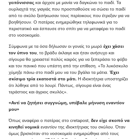
γειτόνισσας
και άρχισε με μανία να δαγκώνει το παιδί. Τα
ουρλιαχτά της γιαγιάς που προσπαθούσε να σώσει το παιδί
από το σκύλο ξεσήκωσαν τους περίοικους που έτρεξαν για να
βοηθήσουν. Ο πατέρας ενημερώθηκε τηλεφωνικά για το
περιστατικό και έσπευσε στο σπίτι για να μεταφέρει το παιδί
στο νοσοκομείο.
Σύμφωνα με τα όσα δήλωσαν οι γονείς το μωρό
έχει χάσει
τον ύπνο του
, το βράδυ έκλαιγε και ήταν ανήσυχο και
σίγουρα θα χρειαστεί πολύς καιρός για να ξεπεράσει το φόβο
και τον πανικό που υπέστη από την επίθεση. «Το λυκόσκυλο
χύμηξε πάνω στο παιδί μου να του βγάλει τα μάτια.
Έχει
σκίσιμο τρία εκατοστά στο μάτι.
Η ιδιοκτήτρια υποστηρίζει
ότι λύθηκε από το λουρί. Πάντως, σίγουρα είναι ένας
τεράστιος και άγριος σκυλός».
«Αντί να ζητήσει συγγνώμη, υπέβαλε μήνυση εναντίον
μου»
Όπως αναφέρει ο πατέρας στο cretapost,
δεν είχε σκοπό να
κινηθεί νομικά
εναντίον της ιδιοκτήτριας του σκύλου. Όταν
όμως βρισκόταν στο νοσοκομείο ενημερώθηκε από τους