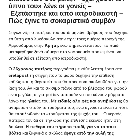
ύπνο του» λένε οι γονείς –
Εξετάστηκε και από ιατροδικαστή –
Πώς έγινε το σοκαριστικό συμβάν
Συγκλονίζει ο πατέρας του οκτώ μηνών βρέφους που δέχτηκε
επίθεση από λυκόσκυλο
στην πριν τρεις ημέρες περιοχή της
Αμμουδάρας στην
Κρήτη,
ενώ σημειώνεται πως το παιδί
μεταφέρθηκε ξανά σήμερα στο νοσοκομείο προκειμένου να
υποβληθεί σε εξέταση από ιατροδικαστή.
Ο
26χρονος πατέρας
περιγράφει με κάθε λεπτομέρεια στο
cretapost
τη στιγμή που το μωρό δέχτηκε την επίθεση,
καθώς και τη θεραπεία που θα πρέπει να ακολουθήσει για την
ίαση του. Αν και το σκίσιμο πάνω από το βλέφαρο του μωρού
είναι μεγάλο, οι γιατροί δεν μπορούν να του κάνουν ράμματα
λόγω της ηλικίας του. Με
ειδικές αλοιφές και αντιβιώσεις
θα
αντιμετωπιστούν τα τραύματα του, ενώ άγνωστο είναι το πότε
θα επουλωθούν τα «τραύματα» της ψυχής του.
Ο νεραός
πατέρας τονίζει ότι την ώρα της επίθεσης εκείνος ήταν στη
δουλειά.
Η πεθερά του πήρε το παιδί, για να το πάει
βόλτα
και ξαφνικά ο σκύλος
έφυγε από την αυλή της