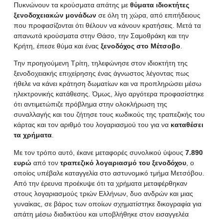
Πυκνώνουν τα κρούσματα απάτης με
θύματα ιδιοκτήτες
ξενοδοχειακών μονάδων
σε όλη τη χώρα, από επιτήδειους
που προφασίζονται ότι θέλουν να κάνουν κρατήσεις. Μετά τα
απανωτά κρούσματα στην Θάσο, την Σαμοθράκη και την
Κρήτη, έπεσε θύμα και ένας
ξενοδόχος στο Μέτσοβο
.
Την προηγούμενη Τρίτη, τηλεφώνησε στον ιδιοκτήτη της
ξενοδοχειακής επιχείρησης ένας άγνωστος λέγοντας πως
ήθελε να κάνει κράτηση δωματίων και να προπληρώσει μέσω
ηλεκτρονικής κατάθεσης. Όμως, λίγο αργότερα προφασίστηκε
ότι αντιμετώπιζε πρόβλημα στην ολοκλήρωση της
συναλλαγής και του ζήτησε τους κωδικούς της τραπεζικής του
κάρτας και τον αριθμό του λογαριασμού του για να
καταθέσει
τα χρήματα
.
Με τον τρόπο αυτό, έκανε μεταφορές συνολικού ύψους
7.890
ευρώ
από τον
τραπεζικό λογαριασμό
του ξενοδόχου
, ο
οποίος υπέβαλε καταγγελία στο αστυνομικό τμήμα Μετσόβου.
Από την έρευνα προέκυψε ότι τα χρήματα μεταφέρθηκαν
στους λογαριασμούς τριών Ελλήνων, δυο ανδρών και μιας
γυναίκας, σε βάρος των οποίων σχηματίστηκε δικογραφία για
απάτη μέσω διαδικτύου και υποβλήθηκε στον εισαγγελέα