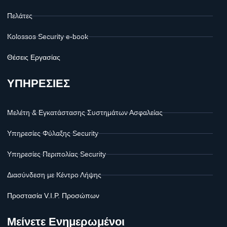
Πελάτες
Kolossos Security e-book
Θέσεις Εργασίας
ΥΠΗΡΕΣΙΕΣ
Μελέτη & Εγκατάστασης Συστημάτων Ασφαλείας
Υπηρεσίες Φύλαξης Security
Υπηρεσίες Περιπολίας Security
Διασύνδεση με Κέντρο Λήψης
Προστασία V.I.P. Προσώπων
Μείνετε Ενημερωμένοι