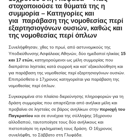
στοχοποιούσε τα θύματά της η
συμμορία – Κατηγορίες και
για παράβαση της νομοθεσίας περί
εξαρτησιογόνων ουσιών, καθώς και
της νομοθεσίας περί όπλων
Συνελήφθησαν, χθες το πρωί, από αστυνομικούς της
Υποδιεύθυνσης Ασφάλειας Αθηνών, δύο ημεδαποί ηλικίας
15
και 17 ετών,
κατηγορούμενοι ως μέλη συμμορίας που
διαπράττει ληστείες κατά συρροή και κατ’ εξακολούθηση και
για παράβαση της νομοθεσίας περί εξαρτησιογόνων ουσιών.
Επιπρόσθετα ο 17χρονος κατηγορείται για παράβαση της
νομοθεσίας περί όπλων.
Συγκεκριμένα στο πλαίσιο διερεύνησης πληροφοριών για τη
δράση συμμορίας που απαρτίζεται από ανήλικα μέλη και
προβαίνει σε ληστείες σε βάρος ανηλίκων στην
περιοχή του
Παγκρατίου
και σε συνέχεια της σύλληψης 16χρονου
αλλοδαπού, ταυτοποίησε τους δύο ανήλικους και
πιστοποίησε τη εγκληματική τους δράση. Ο 16χρονος
συνελήφθη, το Σάββατο στη Γλυφάδα.