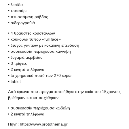
• λεπίδα
• τσεκούρι
• πτυσσόμενη ράβδος
• σιδερογροθιά
• 4 θραύστες κρυστάλλων
• κουκούλα τύπου «full face»
• ζεύγος γαντιών με κοκάλινη επένδυση
• συσκευασία περιέχουσα κάνναβη
• ζυγαριά ακριβείας
• 3 τρίφτες
• 2 κινητά τηλέφωνα
• tο χρηματικό ποσό των 270 ευρώ
• tablet
Από έρευνα που πραγματοποιήθηκε στην οικία του 15χρονου,
βρέθηκαν και κατασχέθηκαν:
• συσκευασία περιέχουσα κωδεΐνη
• 2 κινητά τηλέφωνα
Πηγή:
https://www.protothema.gr