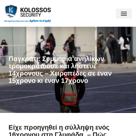
Παγκράτι: Συμμορία ανηλίκων
τρομοκρατούσε και λήστευε
14χρονους – Χειροπέδες σε έναν
15χρονο κι έναν 17χρονο
Είχε προηγηθεί η σύλληψη ενός
16χρονου στη Γλυφάδα – Πώς