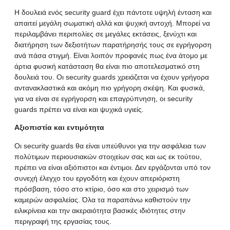
Η δουλειά ενός security guard έχει πάντοτε υψηλή ένταση και
απαιτεί μεγάλη σωματική αλλά και ψυχική αντοχή. Μπορεί να
περιλαμβάνει περιπολίες σε μεγάλες εκτάσεις, ξενύχτι και
διατήρηση των δεξιοτήτων παρατήρησής τους σε εγρήγορση
ανά πάσα στιγμή. Είναι λοιπόν προφανές πως ένα άτομο με
άρτια φυσική κατάσταση θα είναι πιο αποτελεσματικό στη
δουλειά του. Οι security guards χρειάζεται να έχουν γρήγορα
αντανακλαστικά και ακόμη πιο γρήγορη σκέψη. Και φυσικά,
για να είναι σε εγρήγορση και επαγρύπνηση, οι security
guards πρέπει να είναι και ψυχικά υγιείς.
Αξιοπιστία και εντιμότητα
Οι security guards θα είναι υπεύθυνοι για την ασφάλεια των
πολύτιμων περιουσιακών στοιχείων σας και ως εκ τούτου,
πρέπει να είναι αξιόπιστοι και έντιμοι. Δεν εργάζονται υπό τον
συνεχή έλεγχο του εργοδότη και έχουν απεριόριστη
πρόσβαση, τόσο στο κτίριο, όσο και στο χειρισμό των
καμερών ασφαλείας. Όλα τα παραπάνω καθιστούν την
ειλικρίνεια και την ακεραιότητα βασικές ιδιότητες στην
περιγραφή της εργασίας τους.