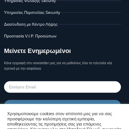
Υπηρεσίες Φύλαξης Security
Υπηρεσίες Περιπολίας Security
Διασύνδεση με Κέντρο Λήψης
Προστασία V.I.P. Προσώπων
Μείνετε Ενημερωμένοι
Κάνε εγγραφή στο newsletter μας για να μαθαίνεις όλα τα τελυταία νέα
σχετικά με την ασφάλεια.
Υποβολή
Χρησιμοποιούμε cookies στον ιστότοπό μας για να σας
προσφέρουμε την καλύτερη σχετική εμπειρία,
Όροι Χρήσης Σελίδας & Πολιτική
αποθηκεύοντας τις προτιμήσεις σας για επόμενες