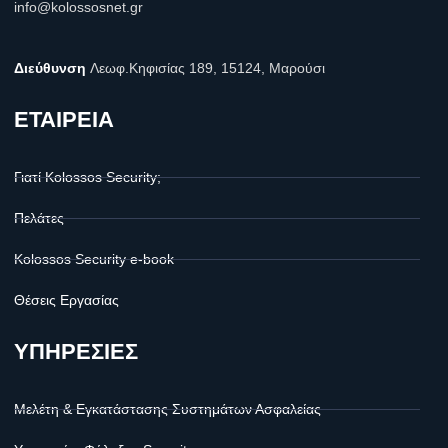
info@kolossosnet.gr
Διεύθυνση
Λεωφ.Κηφισίας 189, 15124, Μαρούσι
ΕΤΑΙΡΕΙΑ
Γιατί Kolossos Security;
Πελάτες
Kolossos Security e-book
Θέσεις Εργασίας
ΥΠΗΡΕΣΙΕΣ
Μελέτη & Εγκατάστασης Συστημάτων Ασφαλείας