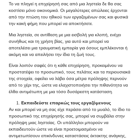
To να πληγεί η επιχείρησή σας από μια ληστεία δε θα σας
κοστίσει μόνο οικονομικά. Οι μεγαλύτερες απώλειες έρχονται
από την πτώση του ηθικού των εργαζομένων σας και φυσικά
την κακή φήμη που μπορεί να αποκτήσετε.
Μια ληστεία, σε αντίθεση με μια εισβολή για κλοπή, ενέχει
συνήθως και τη χρήση βίας, για αυτό και μπορεί να
αποτελέσει μια τραυματική εμπειρία για όσους εμπλέκονται ή
ακόμη και να απειλήσει την ίδια τη ζωή τους.
Είναι λοιπόν σαφές ότι η κάθε επιχείρηση, προκειμένου να
προστατέψει το προσωπικό, τους πελάτες και τα περιουσιακά
της στοιχεία, οφείλει να λάβει όσα μέτρα πρόληψης περνούν
από το χέρι της, ώστε να ελαχιστοποιήσει την πιθανότητα να
έλθει αντιμέτωπη με μια τόσο δυσάρεστη κατάσταση.
Εκπαιδεύστε επαρκώς τους εργαζόμενους
Αν και μπορεί να μη σας είχε περάσει από το μυαλό, το ίδιο το
προσωπικό της επιχείρησής σας, μπορεί να συμβάλει στην
πρόληψη μιας ληστείας. Οι υπάλληλοι μπορούν να
εκπαιδευτούν ώστε να είναι προετοιμασμένοι να
αντιμετωπίσουν επικίνδυνες καταστάσεις έκτακτης ανάγκης,