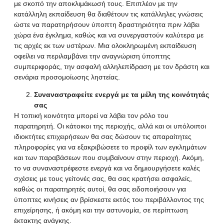
με σκοπό την αποκλιμάκωσή τους. Επιπλέον με την
κατάλληλη εκπαίδευση θα διαθέτουν τις κατάλληλες γνώσεις
ώστε να παρατηρήσουν ύποπτη δραστηριότητα πριν λάβει
χώρα ένα έγκλημα, καθώς και να συνεργαστούν καλύτερα με
τις αρχές εκ των υστέρων. Μια ολοκληρωμένη εκπαίδευση
οφείλει να περιλαμβάνει την αναγνώριση ύποπτης
συμπεριφοράς, την ασφαλή αλληλεπίδραση με τον δράστη και
σενάρια προσομοίωσης ληστείας.
Συναναστραφείτε ενεργά με τα μέλη της κοινότητάς
σας
Η τοπική κοινότητα μπορεί να λάβει τον ρόλο του
παρατηρητή. Οι κάτοικοι της περιοχής, αλλά και οι υπόλοιποι
ιδιοκτήτες επιχειρήσεων θα σας δώσουν τις απαραίτητες
πληροφορίες για να εξακριβώσετε το προφίλ των εγκλημάτων
και των παραβάσεων που συμβαίνουν στην περιοχή. Ακόμη,
το να συναναστρέφεστε ενεργά και να δημιουργήσετε καλές
σχέσεις με τους γείτονές σας, θα σας κρατήσει ασφαλείς,
καθώς οι παρατηρητές αυτοί, θα σας ειδοποιήσουν για
ύποπτες κινήσεις αν βρίσκεστε εκτός του περιβάλλοντος της
επιχείρησης, ή ακόμη και την αστυνομία, σε περίπτωση
έκτακτης ανάγκης.