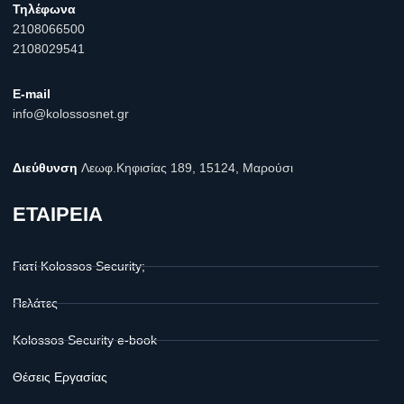
Τηλέφωνα
2108066500
2108029541
E-mail
info@kolossosnet.gr
Διεύθυνση
Λεωφ.Κηφισίας 189, 15124, Μαρούσι
ΕΤΑΙΡΕΙΑ
Γιατί Kolossos Security;
Πελάτες
Kolossos Security e-book
Θέσεις Εργασίας