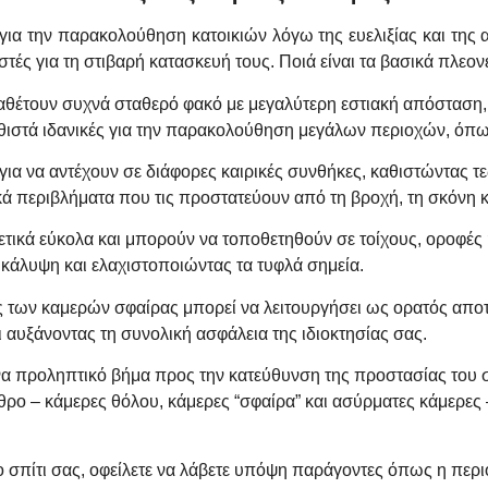
για την παρακολούθηση κατοικιών λόγω της ευελιξίας και της 
ωστές για τη στιβαρή κατασκευή τους. Ποιά είναι τα βασικά πλε
αθέτουν συχνά σταθερό φακό με μεγαλύτερη εστιακή απόσταση, 
αθιστά ιδανικές για την παρακολούθηση μεγάλων περιοχών, όπω
 για να αντέχουν σε διάφορες καιρικές συνθήκες, καθιστώντας τε
κά περιβλήματα που τις προστατεύουν από τη βροχή, τη σκόνη κα
ετικά εύκολα και μπορούν να τοποθετηθούν σε τοίχους, οροφές 
 κάλυψη και ελαχιστοποιώντας τα τυφλά σημεία.
 των καμερών σφαίρας μπορεί να λειτουργήσει ως ορατός απο
αυξάνοντας τη συνολική ασφάλεια της ιδιοκτησίας σας.
α προληπτικό βήμα προς την κατεύθυνση της προστασίας του σπ
ρο – κάμερες θόλου, κάμερες “σφαίρα” και ασύρματες κάμερες
ο σπίτι σας, οφείλετε να λάβετε υπόψη παράγοντες όπως η περι