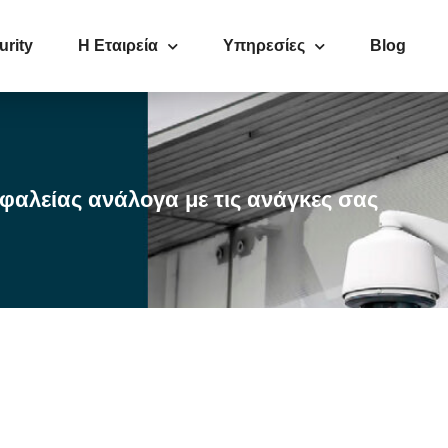
urity
Η Εταιρεία
Υπηρεσίες
Blog
φαλείας ανάλογα με τις ανάγκες σας
Ανακαλύψτε τις
Υπηρεσίες Περιπολίας της Kolossos