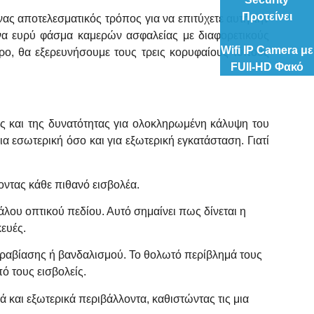
Προτείνει
νας αποτελεσματικός τρόπος για να επιτύχετε αυτή την
ένα ευρύ φάσμα καμερών ασφαλείας με διαφορετικούς
Wifi IP Camera με
θρο, θα εξερευνήσουμε τους τρεις κορυφαίους τύπους
FUll-HD Φακό
υς και της δυνατότητας για ολοκληρωμένη κάλυψη του
α εσωτερική όσο και για εξωτερική εγκατάσταση. Γιατί
ντας κάθε πιθανό εισβολέα.
λου οπτικού πεδίου. Αυτό σημαίνει πως δίνεται η
ευές.
αραβίασης ή βανδαλισμού. Το θολωτό περίβλημά τους
ό τους εισβολείς.
 και εξωτερικά περιβάλλοντα, καθιστώντας τις μια