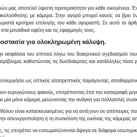
ών μας αποτελεί ύψιστη προτεραιότητα για κάθε οικογένεια. Έ
ακολούθησης με κάμερα. Στην αγορά μπορεί κανείς να βρει 
ωριστά κριτήρια επιλογής του κάθε αγοραστή. Σε αυτό το άρ
στα μοναδικά οφέλη και τις εφαρμογές τους.
προστασία για ολοκληρωμένη κάλυψη.
ην ασφάλεια του σπιτιού λόγω του διακριτικού σχεδιασμού το
ρίβλημα, καθιστώντας τις δυσδιάκριτες και κατάλληλες τόσο γι
ιτουργήσει ως οπτικός αποτρεπτικός παράγοντας, αποθαρρύνο
υν ευρυγώνιους φακούς, επιτρέποντας έτσι την καταγραφή μεγά
 μία μόνο κάμερα, μειώνοντας την ανάγκη για πολλαπλές συσκ
 θόλου είναι κατασκευασμένες για να αντέχουν σε απόπειρες π
ην απενεργοποίηση ή τη συσκότιση της εικόνας της κάμερας απ
ς, τις επιτρέπει να ενσωματώνονται άψογα σε διάφορα εσωτερικά