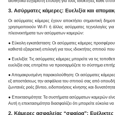
αισθητικά ευχάριστη επιλογή για τους ιδιοκτήτες κάθε σπιτι
3. Ασύρματες κάμερες: Ευελιξία και απομ
Οι ασύρματες κάμερες έχουν αποκτήσει σημαντική δημοτικ
χρησιμοποιούν Wi-Fi ή άλλες ασύρματες τεχνολογίες για
πλεονεκτήματα των ασύρματων καμερών:
● Εύκολη εγκατάσταση: Οι ασύρματες κάμερες προσφέρουν
καθιστά εξαιρετική επιλογή για τους ιδιοκτήτες σπιτιού πο
● Ευελιξία: Τις ασύρματες κάμερες μπορείτε να τις τοποθετ
ευελιξία σας επιτρέπει να προσαρμόζετε το σύστημα επιτή
● Απομακρυσμένη παρακολούθηση: Οι ασύρματες κάμερες δι
εξ αποστάσεως την ασφάλεια του σπιτιού σας από οπουδή
ζωντανές ροές βίντεο, ειδοποιήσεις κίνησης και δυνατότη
● Επεκτασιμότητα: Τα συστήματα ασύρματων καμερών είναι
Αυτή η επεκτασιμότητα διασφαλίζει ότι μπορείτε εύκολα να
2. Κάμερες ασφαλείας “σφαίρα”: Ευέλικτες κ