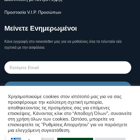
Προστασία V.I.P. Προσώπων
Μείνετε Ενημερωμένοι
Κάνε εγγραφή στο newsletter μας για να μαθαίνεις όλα τα τελυταία νέα
σχετικά με την ασφάλεια.
Υποβολή
Χρησιμοποιούμε cookies στον ιστότοπό μας για να σας
προσφέρουμε την καλύτερη σχετική εμπειρία,
Όροι Χρήσης Σελίδας & Πολιτική
αποθηκεύοντας τις προτιμήσεις σας για επόμενες
επισκέψεις. Κάνοντας κλικ στο “Αποδοχή Όλων”, συναινείτε
Απορρήτου
στη χρήση όλων των cookies. Ωστόσο, μπορείτε να
επισκεφτείτε τις "Ρυθμίσεις Απορρήτου" για να παράσχετε
μια ελεγχόμενη συγκατάθεση.
Επικοινωνήστε μαζί μας!