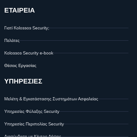
ΕΤΑΙΡΕΙΑ
Γιατί Kolossos Security;
Πελάτες
Kolossos Security e-book
Θέσεις Εργασίας
ΥΠΗΡΕΣΙΕΣ
Μελέτη & Εγκατάστασης Συστημάτων Ασφαλείας
Υπηρεσίες Φύλαξης Security
Υπηρεσίες Περιπολίας Security
Διασύνδεση με Κέντρο Λήψης