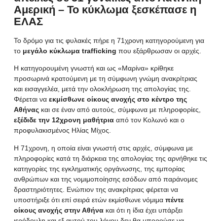
Αμερική – Το κύκλωμα ξεσκέπασε η
ΕΛΑΣ
Το δρόμο για τις φυλακές πήρε η 71χρονη κατηγορούμενη για
το
μεγάλο κύκλωμα trafficking
που εξάρθρωσαν οι αρχές.
Η κατηγορουμένη γνωστή και ως «Μαρίνα» κρίθηκε
προσωρινά κρατούμενη με τη σύμφωνη γνώμη ανακρίτριας
και εισαγγελέα, μετά την ολοκλήρωση της απολογίας της.
Φέρεται να
εκμίσθωνε οίκους ανοχής στο κέντρο της
Αθήνας
και σε έναν από αυτούς, σύμφωνα με πληροφορίες,
εξέδιδε την 12χρονη μαθήτρια
από τον Κολωνό και ο
προφυλακισμένος Ηλίας Μίχος.
Η 71χρονη, η οποία είναι γνωστή στις αρχές, σύμφωνα με
πληροφορίες κατά τη διάρκεια της απολογίας της αρνήθηκε τις
κατηγορίες της εγκληματικής οργάνωσης, της εμπορίας
ανθρώπων και της νομιμοποίησης εσόδων από παράνομες
δραστηριότητες. Ενώπιον της ανακρίτριας φέρεται να
υποστήριξε ότι επί σειρά ετών εκμίσθωνε νόμιμα
πέντε
οίκους ανοχής στην Αθήνα
και ότι η ίδια έχει υπάρξει
ιερόδουλη και εξ αυτού του λόγου δεν θα μπορούσε να