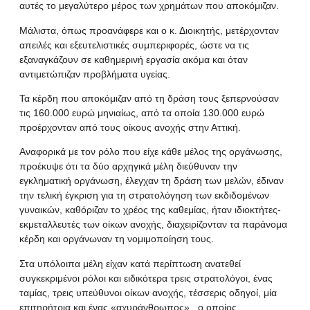
αυτές το μεγαλύτερο μέρος των χρημάτων που αποκόμιζαν.
Μάλιστα, όπως προανάφερε και ο κ. Διοικητής, μετέρχονταν
απειλές και εξευτελιστικές συμπεριφορές, ώστε να τις
εξαναγκάζουν σε καθημερινή εργασία ακόμα και όταν
αντιμετώπιζαν προβλήματα υγείας.
Τα κέρδη που αποκόμιζαν από τη δράση τους ξεπερνούσαν
τις 160.000 ευρώ μηνιαίως, από τα οποία 130.000 ευρώ
προέρχονταν από τους οίκους ανοχής στην Αττική.
Αναφορικά με τον ρόλο που είχε κάθε μέλος της οργάνωσης,
προέκυψε ότι τα δύο αρχηγικά μέλη διεύθυναν την
εγκληματική οργάνωση, έλεγχαν τη δράση των μελών, έδιναν
την τελική έγκριση για τη στρατολόγηση των εκδιδομένων
γυναικών, καθόριζαν το χρέος της καθεμίας, ήταν ιδιοκτήτες-
εκμεταλλευτές των οίκων ανοχής, διαχειρίζονταν τα παράνομα
κέρδη και οργάνωναν τη νομιμοποίηση τους.
Στα υπόλοιπα μέλη είχαν κατά περίπτωση ανατεθεί
συγκεκριμένοι ρόλοι και ειδικότερα τρεις στρατολόγοι, ένας
ταμίας, τρεις υπεύθυνοι οίκων ανοχής, τέσσερις οδηγοί, μία
επιτηρήτρια και ένας «αχυράνθρωπος» , ο οποίος