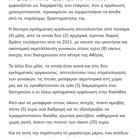
εμφανιζόταν ως διαχειριστής των εταιριών, που η οργάνωση
χρησιμοποιούσε, προκειμένου να νομιμοποιήσει τα έσοδα
από τις παράνομες δραστηριότητες της.
Η δεύτερη εγκληματική οργάνωση αποτελούνταν από τέσσερα
(4) μέλη, από τα οποία δύο (2) αρχηγικά, έχοντας διαρκή
δράση τουλάχιστον από το 2021, με σκοπό την γενετήσια και
οικονομική εκμετάλλευση γυναικών στους οχτώ (8) οίκους
ανοχής που διατηρούσαν στο κέντρο της Αθήνας.
Τα άλλα δύο μέλη, τα οποία ήταν κοινά και στις δύο
εγκληματικές οργανώσεις, αποτελούσαν τους στρατολογητές
των γυναικών, τις οποίες μετέφεραν αεροπορικά στη χώρα
μας και τις εγκαθιστούσαν σε τρία (3) διαμερίσματα που
διατηρούσε η εν λόγω εγκληματική οργάνωση στην Καλλιθέα.
Από εκεί τις μετέφεραν στους οίκους ανοχής, έναντι αμοιβής
πέντε (5) ευρώ ανά διαδρομή και τις εξανάγκαζαν να
πραγματοποιούν δεκάδες ερωτικά ραντεβού, καθημερινά και
χωρίς ρεπό, έναντι του ποσού των είκοσι (20) ευρώ.
Και σε αυτή την περίπτωση το μεγαλύτερο μέρος των εσόδων