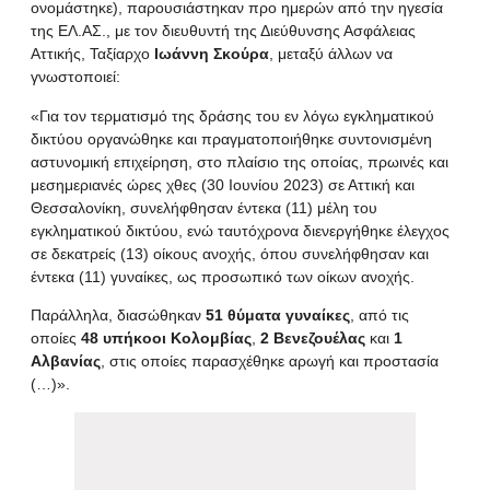
ονομάστηκε), παρουσιάστηκαν προ ημερών από την ηγεσία
της ΕΛ.ΑΣ., με τον διευθυντή της Διεύθυνσης Ασφάλειας
Αττικής, Ταξίαρχο
Ιωάννη Σκούρα
, μεταξύ άλλων να
γνωστοποιεί:
«Για τον τερματισμό της δράσης του εν λόγω εγκληματικού
δικτύου οργανώθηκε και πραγματοποιήθηκε συντονισμένη
αστυνομική επιχείρηση, στο πλαίσιο της οποίας, πρωινές και
μεσημεριανές ώρες χθες (30 Ιουνίου 2023) σε Αττική και
Θεσσαλονίκη, συνελήφθησαν έντεκα (11) μέλη του
εγκληματικού δικτύου, ενώ ταυτόχρονα διενεργήθηκε έλεγχος
σε δεκατρείς (13) οίκους ανοχής, όπου συνελήφθησαν και
έντεκα (11) γυναίκες, ως προσωπικό των οίκων ανοχής.
Παράλληλα, διασώθηκαν
51 θύματα γυναίκες
, από τις
οποίες
48 υπήκοοι Κολομβίας
,
2 Βενεζουέλας
και
1
Αλβανίας
, στις οποίες παρασχέθηκε αρωγή και προστασία
(…)».