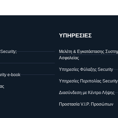
ΥΠΗΡΕΣΙΕΣ
 Security;
Μελέτη & Εγκατάστασης Συστη
Ασφαλείας
Υπηρεσίες Φύλαξης Security
rity e-book
Υπηρεσίες Περιπολίας Security
ας
Διασύνδεση με Κέντρο Λήψης
Προστασία V.I.P. Προσώπων