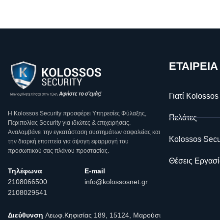
ΕΤΑΙΡΕΙΑ
Γιατί Kolossos
Η Κοlossos Security προσφέρει Υπηρεσίες Φύλαξης,
Πελάτες
Περιπολίας Security για ιδιώτες & επιχειρήσεις.
Αναλαμβάνει την εγκατάσταση συστημάτων ασφαλείας και
Kolossos Secu
την διαρκή εποπτεία για άψογη εφαρμογή του
προσωπικού σας πλάνου προστασίας.
Θέσεις Εργασί
Τηλέφωνα
E-mail
2108066500
info@kolossosnet.gr
2108029541
Διεύθυνση
Λεωφ.Κηφισίας 189, 15124, Μαρούσι