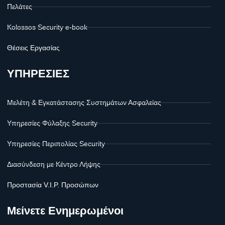
Πελάτες
Kolossos Security e-book
Θέσεις Εργασίας
ΥΠΗΡΕΣΙΕΣ
Μελέτη & Εγκατάστασης Συστημάτων Ασφαλείας
Υπηρεσίες Φύλαξης Security
Υπηρεσίες Περιπολίας Security
Διασύνδεση με Κέντρο Λήψης
Προστασία V.I.P. Προσώπων
Μείνετε Ενημερωμένοι