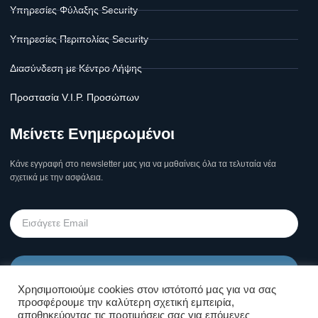
Υπηρεσίες Φύλαξης Security
Υπηρεσίες Περιπολίας Security
Διασύνδεση με Κέντρο Λήψης
Προστασία V.I.P. Προσώπων
Μείνετε Ενημερωμένοι
Κάνε εγγραφή στο newsletter μας για να μαθαίνεις όλα τα τελυταία νέα
σχετικά με την ασφάλεια.
Υποβολή
Χρησιμοποιούμε cookies στον ιστότοπό μας για να σας
προσφέρουμε την καλύτερη σχετική εμπειρία,
Όροι Χρήσης Σελίδας & Πολιτική
αποθηκεύοντας τις προτιμήσεις σας για επόμενες