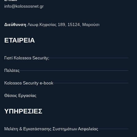
info@kolossosnet.gr
Διεύθυνση
Λεωφ.Κηφισίας 189, 15124, Μαρούσι
ΕΤΑΙΡΕΙΑ
Γιατί Kolossos Security;
Πελάτες
Kolossos Security e-book
Θέσεις Εργασίας
ΥΠΗΡΕΣΙΕΣ
Μελέτη & Εγκατάστασης Συστημάτων Ασφαλείας