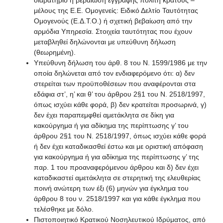
μέλους της Ε.Ε. Ομογενείς: Ειδικό Δελτίο Ταυτότητας
Ομογενούς (Ε.Δ.Τ.Ο.) ή σχετική βεβαίωση από την
αρμόδια Υπηρεσία. Στοιχεία ταυτότητας που έχουν
μεταβληθεί δηλώνονται με υπεύθυνη δήλωση
(θεωρημένη).
Υπεύθυνη δήλωση του άρθ. 8 του Ν. 1599/1986 με την
οποία δηλώνεται από τον ενδιαφερόμενο ότι: α) δεν
στερείται των προϋποθέσεων που αναφέρονται στα
εδάφια στ’, η’ και θ’ του άρθρου 2§1 του Ν. 2518/1997,
όπως ισχύει κάθε φορά, β) δεν κρατείται προσωρινά, γ)
δεν έχει παραπεμφθεί αμετάκλητα σε δίκη για
κακούργημα ή για αδίκημα της περίπτωσης γ’ του
άρθρου 2§1 του Ν. 2518/1997, όπως ισχύει κάθε φορά
ή δεν έχει καταδικασθεί έστω και με οριστική απόφαση
για κακούργημα ή για αδίκημα της περίπτωσης γ’ της
παρ. 1 του προαναφερόμενου άρθρου και δ) δεν έχει
καταδικαστεί αμετάκλητα σε στερητική της ελευθερίας
ποινή ανώτερη των έξι (6) μηνών για έγκλημα του
άρθρου 8 του ν. 2518/1997 και για κάθε έγκλημα που
τελέσθηκε με δόλο.
Πιστοποιητικό Κρατικού Νοσηλευτικού Ιδρύματος, από