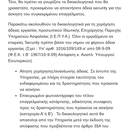
Τότε, θα πρέπει να γνωρίζετε τα δικαιολογητικά που θα
χρειαστείτε, προκειμένου να αποκτήσετε άδεια security για την
άσκηση του συγκεκριμένου επαγγέλματος.
Παρακάτω ακολουθούν τα δικαιολογητικά για τη χορήγηση
άδειας εργασίας προσωπικού Ιδιωτικής Επιχείρησης Παροχής
Υπηρεσιών Ασφαλείας (Ι.Ε.Π.Υ.Α.). Όλοι οι εργαζόμενοι σε
εταιρείες Security πρέπει βάσει του νόμου να φέρουν άδεια
εργασίας (Σχετ.: Υπ’ αριθ. 1016/109/149-α’ από 08-9-09
(Φ.Ε.Κ. τ.Β΄ 1967/10-9-09) Απόφαση κ. Αναπλ. Υπουργού
Εσωτερικών).
Αίτηση χορήγησης/ανανέωσης άδειας. Σε έντυπο της
Υπηρεσίας, με πλήρη στοιχεία ταυτότητας του
ενδιαφερομένου και τις δραστηριότητες που πρόκειται
να ασκήσει.
Επικυρωμένο φωτοαντίγραφο του τίτλου
επαγγελματικής κατάρτισης, ειδικότητας συναφούς
προς τις δραστηριότητες που πρόκειται να ασκήσει
(κατηγορία Α’ ή Β’) . Το δικαιολογητικό αυτό θα
απαιτείται από την Υπηρεσία μετά την έκδοση της
απόφασης που προβλέπεται στο άρθρο 3§4 του