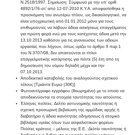
Ν.2518/1997. Σημείωση: Σύμφωνα με την υπ’ αριθ.
4892/1/76-στ’ από 12-07-2010 Κ.Υ.Α. αποφασίσθηκε η
προσκόμιση του ανωτέρω τίτλου, ως δικαιολογητικό, να
είναι υποχρεωτική από 01.01.2012 μόνο για τους
επιθυμούντες να λάβουν άδεια ασκήσεως επαγγέλματος
για πρώτη φορά ενώ για τους κατέχοντες άδεια μετά την
13.10.2013 καθόσον για τις ανανεώσεις των αδειών
εργασίας που λήγουν, όπως ορίζει το άρθρο 9 παρ.1
του Ν.3707/08, δεν απαιτούνται οι τίτλοι
επαγγελματικής κατάρτισης για πέντε (5) έτη από τη
δημοσίευση του νόμου δηλαδή μέχρι και την
07.10.2013.
Αποδεικτικό καταβολής του αναλογούντος σχετικού
τέλους [Τριάντα Ευρώ (30€)].
Φωτοαντίγραφο εγγράφου (θεωρημένο) με το οποίο να
αποδεικνύονται τα στοιχεία ταυτότητας του αιτούντος.
Έλληνες πολίτες: Δελτίο αστυνομικής ταυτότητας ή
σχετική προσωρινή βεβαίωση της αρμόδιας αρχής ή
διαβατήριο ή άδεια ικανότητας οδηγήσεως ή ατομικό
βιβλιάριο υγείας όλων των ασφαλιστικών φορέων.
Πολίτες κράτους – μέλους της Ε.Ε.: Δελτίο ταυτότητας ή
διαβατήριο ή βεβαίωση εγγραφής πολίτη κράτους –