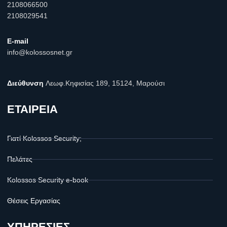
2108066500
2108029541
E-mail
info@kolossosnet.gr
Διεύθυνση
Λεωφ.Κηφισίας 189, 15124, Μαρούσι
ΕΤΑΙΡΕΙΑ
Γιατί Kolossos Security;
Πελάτες
Kolossos Security e-book
Θέσεις Εργασίας
ΥΠΗΡΕΣΙΕΣ