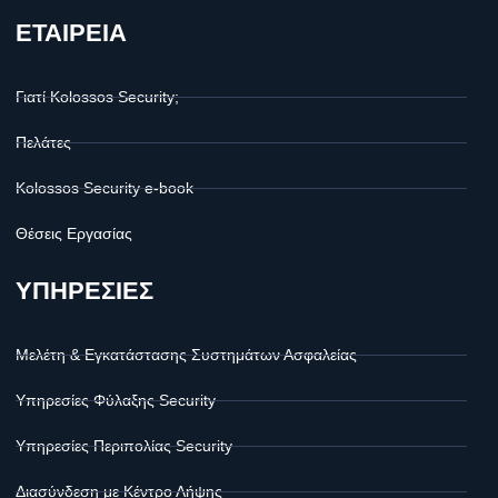
ΕΤΑΙΡΕΙΑ
Γιατί Kolossos Security;
Πελάτες
Kolossos Security e-book
Θέσεις Εργασίας
ΥΠΗΡΕΣΙΕΣ
Μελέτη & Εγκατάστασης Συστημάτων Ασφαλείας
Υπηρεσίες Φύλαξης Security
Υπηρεσίες Περιπολίας Security
Διασύνδεση με Κέντρο Λήψης