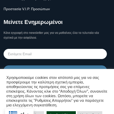
Προστασία V.I.P. Προσώπων
Μείνετε Ενημερωμένοι
Κάνε εγγραφή στο newsletter μας για να μαθαίνεις όλα τα τελυταία νέα
σχετικά με την ασφάλεια.
Υποβολή
Χρησιμοποιούμε cookies στον ιστότοπό μας για να σας
προσφέρουμε την καλύτερη σχετική εμπειρία,
Όροι Χρήσης Σελίδας & Πολιτική
αποθηκεύοντας τις προτιμήσεις σας για επόμενες
επισκέψεις. Κάνοντας κλικ στο “Αποδοχή Όλων”, συναινείτε
Απορρήτου
στη χρήση όλων των cookies. Ωστόσο, μπορείτε να
επισκεφτείτε τις "Ρυθμίσεις Απορρήτου" για να παράσχετε
μια ελεγχόμενη συγκατάθεση.
Επικοινωνήστε μαζί μας!