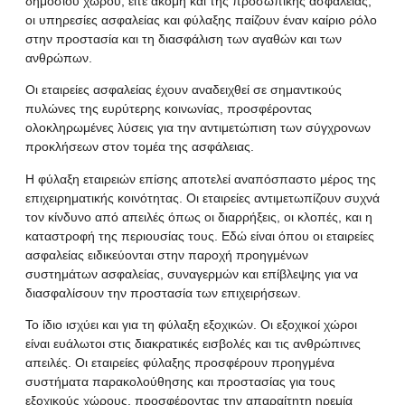
δημόσιου χώρου
, είτε ακόμη και της
προσωπικής
ασφάλειας,
οι υπηρεσίες ασφαλείας και φύλαξης παίζουν έναν καίριο ρόλο
στην προστασία και τη διασφάλιση των αγαθών και των
ανθρώπων.
Οι εταιρείες ασφαλείας έχουν αναδειχθεί σε σημαντικούς
πυλώνες της ευρύτερης κοινωνίας, προσφέροντας
ολοκληρωμένες λύσεις για την αντιμετώπιση των σύγχρονων
προκλήσεων στον τομέα της ασφάλειας.
Η φύλαξη εταιρειών επίσης αποτελεί αναπόσπαστο μέρος της
επιχειρηματικής κοινότητας. Οι εταιρείες αντιμετωπίζουν συχνά
τον κίνδυνο από απειλές όπως οι διαρρήξεις, οι κλοπές, και η
καταστροφή της περιουσίας τους. Εδώ είναι όπου οι εταιρείες
ασφαλείας ειδικεύονται στην παροχή προηγμένων
συστημάτων ασφαλείας, συναγερμών και επίβλεψης για να
διασφαλίσουν την προστασία των επιχειρήσεων.
Το ίδιο ισχύει και για τη φύλαξη εξοχικών. Οι εξοχικοί χώροι
είναι ευάλωτοι στις διακρατικές εισβολές και τις ανθρώπινες
απειλές. Οι εταιρείες φύλαξης προσφέρουν προηγμένα
συστήματα
παρακολούθησης και προστασίας για τους
εξοχικούς χώρους, προσφέροντας την απαραίτητη ηρεμία