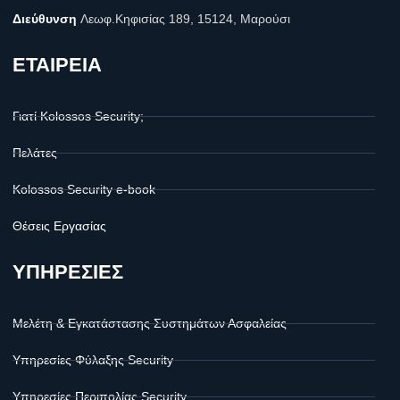
Διεύθυνση
Λεωφ.Κηφισίας 189, 15124, Μαρούσι
ΕΤΑΙΡΕΙΑ
Γιατί Kolossos Security;
Πελάτες
Kolossos Security e-book
Θέσεις Εργασίας
ΥΠΗΡΕΣΙΕΣ
Μελέτη & Εγκατάστασης Συστημάτων Ασφαλείας
Υπηρεσίες Φύλαξης Security
Υπηρεσίες Περιπολίας Security