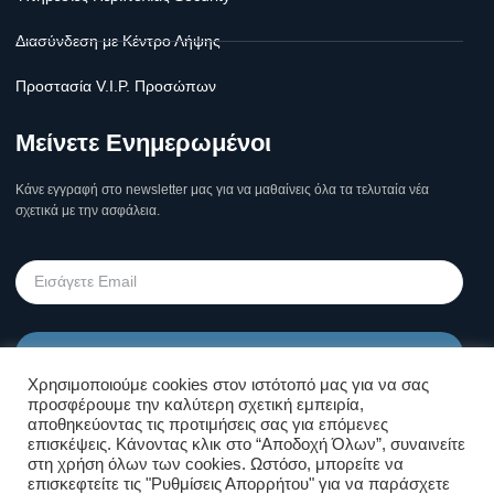
Διασύνδεση με Κέντρο Λήψης
Προστασία V.I.P. Προσώπων
Μείνετε Ενημερωμένοι
Κάνε εγγραφή στο newsletter μας για να μαθαίνεις όλα τα τελυταία νέα
σχετικά με την ασφάλεια.
Υποβολή
Χρησιμοποιούμε cookies στον ιστότοπό μας για να σας
προσφέρουμε την καλύτερη σχετική εμπειρία,
Όροι Χρήσης Σελίδας & Πολιτική
αποθηκεύοντας τις προτιμήσεις σας για επόμενες
επισκέψεις. Κάνοντας κλικ στο “Αποδοχή Όλων”, συναινείτε
Απορρήτου
στη χρήση όλων των cookies. Ωστόσο, μπορείτε να
επισκεφτείτε τις "Ρυθμίσεις Απορρήτου" για να παράσχετε