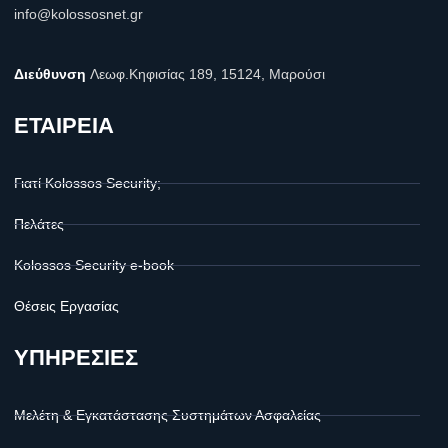
info@kolossosnet.gr
Διεύθυνση
Λεωφ.Κηφισίας 189, 15124, Μαρούσι
ΕΤΑΙΡΕΙΑ
Γιατί Kolossos Security;
Πελάτες
Kolossos Security e-book
Θέσεις Εργασίας
ΥΠΗΡΕΣΙΕΣ
Μελέτη & Εγκατάστασης Συστημάτων Ασφαλείας