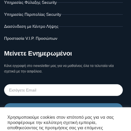
Υπηρεσίες Φύλαξης Security
Υπηρεσίες Περιπολίας Security
Διασύνδεση με Κέντρο Λήψης
Προστασία V.I.P. Προσώπων
Μείνετε Ενημερωμένοι
Κάνε εγγραφή στο newsletter μας για να μαθαίνεις όλα τα τελυταία νέα
σχετικά με την ασφάλεια.
Υποβολή
Χρησιμοποιούμε cookies στον ιστότοπό μας για να σας
προσφέρουμε την καλύτερη σχετική εμπειρία,
Όροι Χρήσης Σελίδας & Πολιτική
αποθηκεύοντας τις προτιμήσεις σας για επόμενες