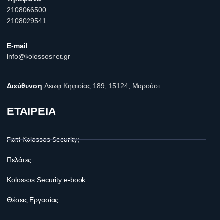
2108066500
2108029541
E-mail
info@kolossosnet.gr
Διεύθυνση
Λεωφ.Κηφισίας 189, 15124, Μαρούσι
ΕΤΑΙΡΕΙΑ
Γιατί Kolossos Security;
Πελάτες
Kolossos Security e-book
Θέσεις Εργασίας