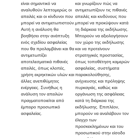
είναι σημαντικό να
και γνωρίζουν πώς να
αναλυθούν λεπτομερώς οι
αντιμετωπίζουν τις πιθανές
απειλές και οι κίνδυνοι που
απειλές και κινδύνους που
μπορεί να αντιμετωπιστούν.
μπορεί να προκύψουν κατά
Αυτή η ανάλυση θα
τη διάρκεια της εκδήλωσης.
βοηθήσει στην ανάπτυξη
Μπορούν να αξιολογήσουν
ενός σχεδίου ασφαλείας
τον χώρο της εκδήλωσης
που θα προλαμβάνει και θα
και να προτείνουν
αντιμετωπίζει
στρατηγικές προστασίας,
αποτελεσματικά πιθανές
όπως τοποθέτηση καμερών
απειλές, όπως κλοπές,
ασφαλείας, συστήματα
χρήση εκρηκτικών υλών και
παρακολούθησης,
άλλες ανεπιθύμητες
ανίχνευσης και πρόληψης
ενέργειες. Συνήθως η
πυρκαγιάς, καθώς και
ανάλυση τον απειλών
οργάνωση της ασφάλειας
πραγματοποιείται από
κατά τη διάρκεια της
έμπειρο προσωπικό
εκδήλωσης. Επιπλέον,
ασφαλείας.
μπορούν να αναλάβουν τον
έλεγχο των
προσκεκλημένων και του
προσωπικού στην είσοδο