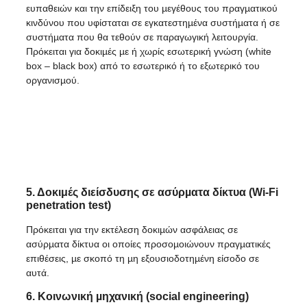
ευπαθειών και την επίδειξη του µεγέθους του πραγµατικού
κινδύνου που υφίσταται σε εγκατεστηµένα συστήµατα ή σε
συστήµατα που θα τεθούν σε παραγωγική λειτουργία.
Πρόκειται για δοκιµές µε ή χωρίς εσωτερική γνώση (white
box – black box) από το εσωτερικό ή το εξωτερικό του
οργανισµού.
5. Δοκιμές διείσδυσης σε ασύρµατα δίκτυα (Wi-Fi
penetration test)
Πρόκειται για την εκτέλεση δοκιµών ασφάλειας σε
ασύρµατα δίκτυα οι οποίες προσοµοιώνουν πραγµατικές
επιθέσεις, µε σκοπό τη µη εξουσιοδοτηµένη είσοδο σε
αυτά.
6. Κοινωνική µηχανική (social engineering)