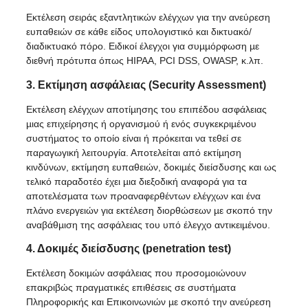
Εκτέλεση σειράς εξαντλητικών ελέγχων για την ανεύρεση
ευπαθειών σε κάθε είδος υπολογιστικό και δικτυακό/
διαδικτυακό πόρο. Ειδικοί έλεγχοι για συµµόρφωση µε
διεθνή πρότυπα όπως HIPAA, PCI DSS, OWASP, κ.λπ.
3. Εκτίμηση ασφάλειας (Security Assessment)
Εκτέλεση ελέγχων αποτίµησης του επιπέδου ασφάλειας
µιας επιχείρησης ή οργανισµού ή ενός συγκεκριµένου
συστήµατος το οποίο είναι ή πρόκειται να τεθεί σε
παραγωγική λειτουργία. Αποτελείται από εκτίµηση
κινδύνων, εκτίµηση ευπαθειών, δοκιµές διείσδυσης και ως
τελικό παραδοτέο έχει µια διεξοδική αναφορά για τα
αποτελέσµατα των προαναφερθέντων ελέγχων και ένα
πλάνο ενεργειών για εκτέλεση διορθώσεων µε σκοπό την
αναβάθµιση της ασφάλειας του υπό έλεγχο αντικειµένου.
4. Δοκιμές διείσδυσης (penetration test)
Εκτέλεση δοκιµών ασφάλειας που προσοµοιώνουν
επακριβώς πραγµατικές επιθέσεις σε συστήµατα
Πληροφορικής και Επικοινωνιών µε σκοπό την ανεύρεση