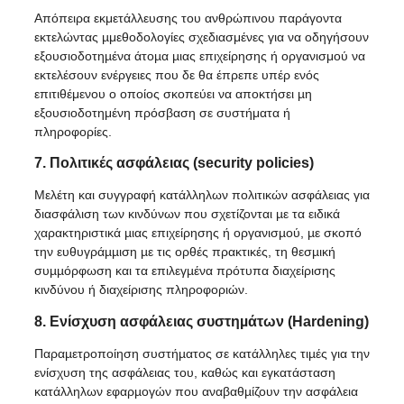
Απόπειρα εκμετάλλευσης του ανθρώπινου παράγοντα
εκτελώντας µμεθοδολογίες σχεδιασμένες για να οδηγήσουν
εξουσιοδοτηµένα άτοµα µιας επιχείρησης ή οργανισμού να
εκτελέσουν ενέργειες που δε θα έπρεπε υπέρ ενός
επιτιθέμενου ο οποίος σκοπεύει να αποκτήσει µη
εξουσιοδοτημένη πρόσβαση σε συστήματα ή
πληροφορίες.
7. Πολιτικές ασφάλειας (security policies)
Μελέτη και συγγραφή κατάλληλων πολιτικών ασφάλειας για
διασφάλιση των κινδύνων που σχετίζονται µε τα ειδικά
χαρακτηριστικά µιας επιχείρησης ή οργανισµού, µε σκοπό
την ευθυγράµµιση µε τις ορθές πρακτικές, τη θεσµική
συµµόρφωση και τα επιλεγµένα πρότυπα διαχείρισης
κινδύνου ή διαχείρισης πληροφοριών.
8. Ενίσχυση ασφάλειας συστηµάτων (Hardening)
Παραµετροποίηση συστήµατος σε κατάλληλες τιµές για την
ενίσχυση της ασφάλειας του, καθώς και εγκατάσταση
κατάλληλων εφαρµογών που αναβαθµίζουν την ασφάλεια