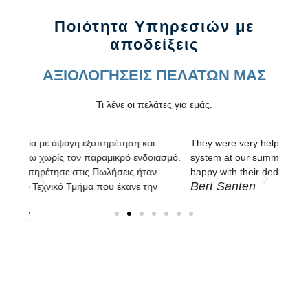
Ποιότητα Υπηρεσιών με
αποδείξεις
AΞΙΟΛΟΓΗΣΕΙΣ ΠΕΛΑΤΩΝ ΜΑΣ
Τι λένε οι πελάτες για εμάς.
They were very helpful with the setups of our alarm
Άμεσ
ασμό.
system at our summer house in Mykonos. We are very
καθα
Βασ
happy with their dedication.
Bert Santen