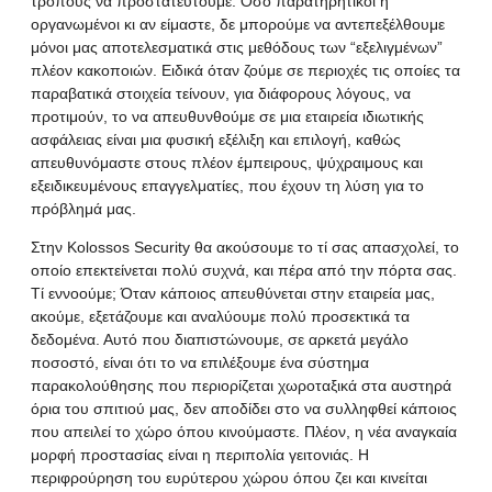
τρόπους να προστατευτούμε. Όσο παρατηρητικοί ή
οργανωμένοι κι αν είμαστε, δε μπορούμε να αντεπεξέλθουμε
μόνοι μας αποτελεσματικά στις μεθόδους των “εξελιγμένων”
πλέον κακοποιών. Ειδικά όταν ζούμε σε περιοχές τις οποίες τα
παραβατικά στοιχεία τείνουν, για διάφορους λόγους, να
προτιμούν, το να απευθυνθούμε σε μια εταιρεία ιδιωτικής
ασφάλειας είναι μια φυσική εξέλιξη και επιλογή, καθώς
απευθυνόμαστε στους πλέον έμπειρους, ψύχραιμους και
εξειδικευμένους επαγγελματίες, που έχουν τη λύση για το
πρόβλημά μας.
Στην Kolossos Security θα ακούσουμε το τί σας απασχολεί, το
οποίο επεκτείνεται πολύ συχνά, και πέρα από την πόρτα σας.
Τί εννοούμε; Όταν κάποιος απευθύνεται στην εταιρεία μας,
ακούμε, εξετάζουμε και αναλύουμε πολύ προσεκτικά τα
δεδομένα. Αυτό που διαπιστώνουμε, σε αρκετά μεγάλο
ποσοστό, είναι ότι το να επιλέξουμε ένα σύστημα
παρακολούθησης που περιορίζεται χωροταξικά στα αυστηρά
όρια του σπιτιού μας, δεν αποδίδει στο να συλληφθεί κάποιος
που απειλεί το χώρο όπου κινούμαστε. Πλέον, η νέα αναγκαία
μορφή προστασίας είναι η περιπολία γειτονιάς. Η
περιφρούρηση του ευρύτερου χώρου όπου ζει και κινείται