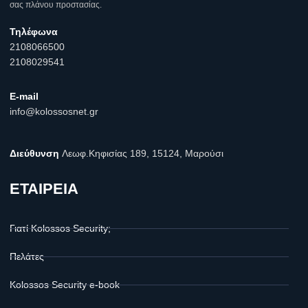
σας πλάνου προστασίας.
Τηλέφωνα
2108066500
2108029541
E-mail
info@kolossosnet.gr
Διεύθυνση
Λεωφ.Κηφισίας 189, 15124, Μαρούσι
ΕΤΑΙΡΕΙΑ
Γιατί Kolossos Security;
Πελάτες
Kolossos Security e-book