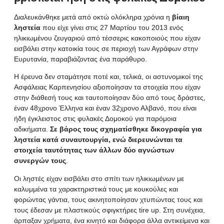
Διαλευκάνθηκε μετά από οκτώ ολόκληρα χρόνια η
βίαιη
ληστεία
που είχε γίνει στις 27 Μαρτίου του 2013 ενός
ηλικιωμένου ζευγαριού από τέσσερις κακοποιούς που είχαν
εισβάλει στην κατοικία τους σε περιοχή των Αγράφων στην
Ευρυτανία, παραβιάζοντας ένα παράθυρο.
Η έρευνα δεν σταμάτησε ποτέ και, τελικά, οι αστυνομικοί της
Ασφάλειας Καρπενησίου αξιοποίησαν τα στοιχεία που είχαν
στην διάθεσή τους και ταυτοποίησαν δύο από τους δράστες,
έναν 48χρονο Έλληνα και έναν 32χρονο Αλβανό, που είναι
ήδη έγκλειστος στις φυλακές Δομοκού για παρόμοια
αδικήματα.
Σε βάρος τους σχηματίσθηκε δικογραφία για
ληστεία κατά συναυτουργία, ενώ διερευνώνται τα
στοιχεία ταυτότητας των άλλων δύο αγνώστων
συνεργών τους
.
Οι ληστές είχαν εισβάλει στο σπίτι των ηλικιωμένων με
καλυμμένα τα χαρακτηριστικά τους με κουκούλες και
φορώντας γάντια, τους ακινητοποίησαν χτυπώντας τους και
τους έδεσαν με πλαστικούς σφιγκτήρες tire up. Στη συνέχεια,
άρπαξαν χρήματα, ένα κινητό και διάφορα άλλα αντικείμενα και