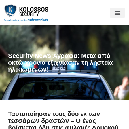
Security News:Άγραφα: Μετά από
οκτώ χρόνια εξιχνίασαν τη ληστεία
ηλικιωμένων!
Ταυτοποίησαν τους δύο εκ των
τεσσάρων δραστών – Ο ένας
βρίσκεται ήδη στις φυλακές Δομοκού