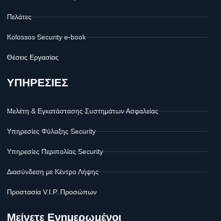
Πελάτες
Kolossos Security e-book
Θέσεις Εργασίας
ΥΠΗΡΕΣΙΕΣ
Μελέτη & Εγκατάστασης Συστημάτων Ασφαλείας
Υπηρεσίες Φύλαξης Security
Υπηρεσίες Περιπολίας Security
Διασύνδεση με Κέντρο Λήψης
Προστασία V.I.P. Προσώπων
Μείνετε Ενημερωμένοι