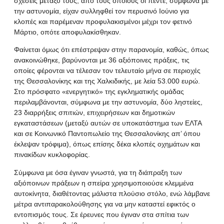
σχέσεις μεταξύ τους, από τους οποίους οι πέντε, σύμφωνα με
την αστυνομία, είχαν συλληφθεί τον περυσινό Ιούνιο για
κλοπές και παρέμεναν προφυλακισμένοι μέχρι τον φετινό
Μάρτιο, οπότε αποφυλακίσθηκαν.
Φαίνεται όμως ότι επέστρεψαν στην παρανομία, καθώς, όπως
ανακοινώθηκε, βαρύνονται με 36 αξιόποινες πράξεις, τις
οποίες φέρονται να τέλεσαν τον τελευταίο μήνα σε περιοχές
της Θεσσαλονίκης και της Χαλκιδικής, με λεία 53.000 ευρώ.
Στο πρόσφατο «ενεργητικό» της εγκληματικής ομάδας
περιλαμβάνονται, σύμφωνα με την αστυνομία, δύο ληστείες,
23 διαρρήξεις σπιτιών, επιχειρήσεων και δημοτικών
εγκαταστάσεων (μεταξύ αυτών σε υποκατάστημα των ΕΛΤΑ
και σε Κοινωνικό Παντοπωλείο της Θεσσαλονίκης απ’ όπου
έκλεψαν τρόφιμα), όπως επίσης δέκα κλοπές οχημάτων και
πινακίδων κυκλοφορίας.
Σύμφωνα με όσα έγιναν γνωστά, για τη διάπραξη των
αξιόποινων πράξεων η σπείρα χρησιμοποιούσε κλεμμένα
αυτοκίνητα, διαθέτοντας μάλιστα πλούσιο στόλο, ενώ λάμβανε
μέτρα αντιπαρακολούθησης για να μην καταστεί εφικτός ο
εντοπισμός τους. Σε έρευνες που έγιναν στα σπίτια των