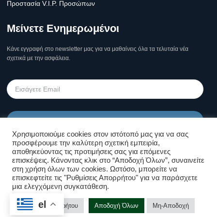
Προστασία V.I.P. Προσώπων
Μείνετε Ενημερωμένοι
Κάνε εγγραφή στο newsletter μας για να μαθαίνεις όλα τα τελυταία νέα
σχετικά με την ασφάλεια.
Υποβολή
Χρησιμοποιούμε cookies στον ιστότοπό μας για να σας
προσφέρουμε την καλύτερη σχετική εμπειρία,
Όροι Χρήσης Σελίδας & Πολιτική
αποθηκεύοντας τις προτιμήσεις σας για επόμενες
επισκέψεις. Κάνοντας κλικ στο “Αποδοχή Όλων”, συναινείτε
Απορρήτου
στη χρήση όλων των cookies. Ωστόσο, μπορείτε να
επισκεφτείτε τις "Ρυθμίσεις Απορρήτου" για να παράσχετε
μια ελεγχόμενη συγκατάθεση.
Επικοινωνήστε μαζί μας!
el
Copyright © Kolossos Security 2025
Ρυθμίσεις Απορρήτου
Αποδοχή Όλων
Μη-Αποδοχή
Υποστήριξη Ιστοσελίδων
❤ .GSP.