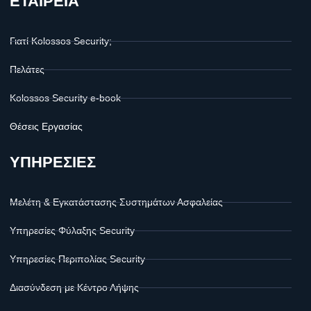
ΕΤΑΙΡΕΙΑ
Γιατί Kolossos Security;
Πελάτες
Kolossos Security e-book
Θέσεις Εργασίας
ΥΠΗΡΕΣΙΕΣ
Μελέτη & Εγκατάστασης Συστημάτων Ασφαλείας
Υπηρεσίες Φύλαξης Security
Υπηρεσίες Περιπολίας Security
Διασύνδεση με Κέντρο Λήψης