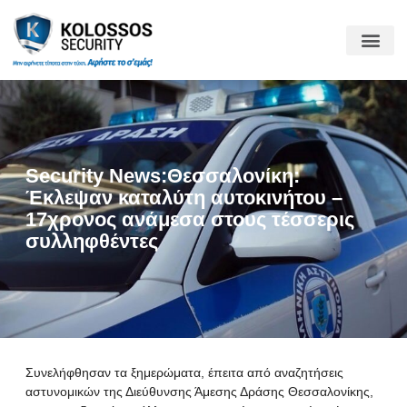
Security News:Θεσσαλονίκη:
Έκλεψαν καταλύτη αυτοκινήτου –
17χρονος ανάμεσα στους τέσσερις
συλληφθέντες
Συνελήφθησαν τα ξημερώματα, έπειτα από αναζητήσεις
αστυνομικών της Διεύθυνσης Άμεσης Δράσης Θεσσαλονίκης,