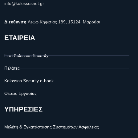
info@kolossosnet.gr
Διεύθυνση
Λεωφ.Κηφισίας 189, 15124, Μαρούσι
ΕΤΑΙΡΕΙΑ
Γιατί Kolossos Security;
Πελάτες
Kolossos Security e-book
Θέσεις Εργασίας
ΥΠΗΡΕΣΙΕΣ
Μελέτη & Εγκατάστασης Συστημάτων Ασφαλείας