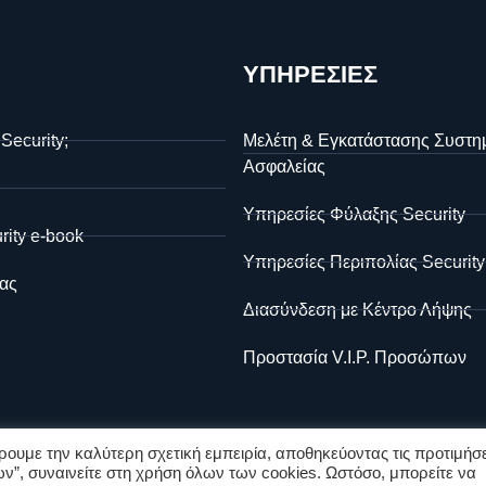
ΥΠΗΡΕΣΙΕΣ
 Security;
Μελέτη & Εγκατάστασης Συστη
Ασφαλείας
Υπηρεσίες Φύλαξης Security
rity e-book
Υπηρεσίες Περιπολίας Security
ας
Διασύνδεση με Κέντρο Λήψης
Προστασία V.I.P. Προσώπων
ουμε την καλύτερη σχετική εμπειρία, αποθηκεύοντας τις προτιμήσε
ν”, συναινείτε στη χρήση όλων των cookies. Ωστόσο, μπορείτε να