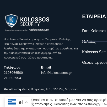
ΕΤΑΙΡΕΙΑ
Γιατί Kolossos
Η Κοlossos Security προσφέρει Υπηρεσίες Φύλαξης,
Πελάτες
Περιπολίας Security για ιδιώτες & επιχειρήσεις.
Αναλαμβάνει την εγκατάσταση συστημάτων ασφαλείας και
Kolossos Secu
την διαρκή εποπτεία για άψογη εφαρμογή του
προσωπικού σας πλάνου προστασίας.
Θέσεις Εργασί
Τηλέφωνα
E-mail
2108066500
info@kolossosnet.gr
2108029541
Διεύθυνση
Λεωφ.Κηφισίας 189, 15124, Μαρούσι
Χρησιμοποιούμε cookies στον ιστότοπό μας για να σας προσφέρ
el
σας για επόμενες επισκέψεις. Κάνοντας κλικ στο “Αποδοχή Όλω