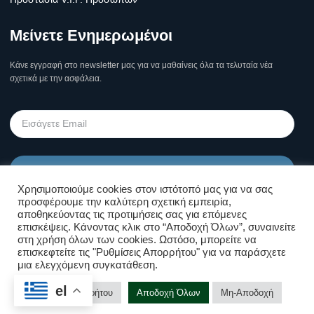
Μείνετε Ενημερωμένοι
Κάνε εγγραφή στο newsletter μας για να μαθαίνεις όλα τα τελυταία νέα
σχετικά με την ασφάλεια.
Υποβολή
Χρησιμοποιούμε cookies στον ιστότοπό μας για να σας
προσφέρουμε την καλύτερη σχετική εμπειρία,
Όροι Χρήσης Σελίδας & Πολιτική
αποθηκεύοντας τις προτιμήσεις σας για επόμενες
επισκέψεις. Κάνοντας κλικ στο “Αποδοχή Όλων”, συναινείτε
Απορρήτου
στη χρήση όλων των cookies. Ωστόσο, μπορείτε να
επισκεφτείτε τις "Ρυθμίσεις Απορρήτου" για να παράσχετε
μια ελεγχόμενη συγκατάθεση.
Επικοινωνήστε μαζί μας!
Copyright © Kolossos Security 2025
el
Ρυθμίσεις Απορρήτου
Αποδοχή Όλων
Μη-Αποδοχή
Υποστήριξη Ιστοσελίδων
❤ .GSP.
Open cha