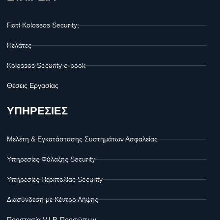
Γιατί Kolossos Security;
Πελάτες
Kolossos Security e-book
Θέσεις Εργασίας
ΥΠΗΡΕΣΙΕΣ
Μελέτη & Εγκατάστασης Συστημάτων Ασφαλείας
Υπηρεσίες Φύλαξης Security
Υπηρεσίες Περιπολίας Security
Διασύνδεση με Κέντρο Λήψης
Προστασία V.I.P. Προσώπων