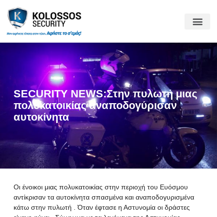
SECURITY NEWS:Στην πυλωτή μιας
πολυκατοικίας αναποδογύρισαν
αυτοκίνητα
Οι ένοικοι μιας πολυκατοικίας στην περιοχή του Ευόσμου
αντίκρισαν τα αυτοκίνητα σπασμένα και αναποδογυρισμένα
κάτω στην πυλωτή . Όταν έφτασε η Αστυνομία οι δράστες