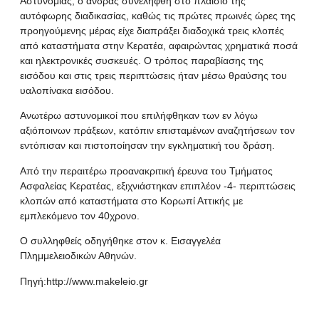
Αστυνομίας, ο άνδρας συνελήφθη στο πλαίσιο της
αυτόφωρης διαδικασίας, καθώς τις πρώτες πρωινές ώρες της
προηγούμενης μέρας είχε διαπράξει διαδοχικά τρεις κλοπές
από καταστήματα στην Κερατέα, αφαιρώντας χρηματικά ποσά
και ηλεκτρονικές συσκευές. Ο τρόπος παραβίασης της
εισόδου και στις τρεις περιπτώσεις ήταν μέσω θραύσης του
υαλοπίνακα εισόδου.
Ανωτέρω αστυνομικοί που επιλήφθηκαν των εν λόγω
αξιόποινων πράξεων, κατόπιν επισταμένων αναζητήσεων τον
εντόπισαν και πιστοποίησαν την εγκληματική του δράση.
Από την περαιτέρω προανακριτική έρευνα του Τμήματος
Ασφαλείας Κερατέας, εξιχνιάστηκαν επιπλέον -4- περιπτώσεις
κλοπών από καταστήματα στο Κορωπί Αττικής με
εμπλεκόμενο τον 40χρονο.
Ο συλληφθείς οδηγήθηκε στον κ. Εισαγγελέα
Πλημμελειοδικών Αθηνών.
Πηγή:
http://www.makeleio.gr