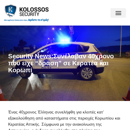
Security News:Συνέλαβαν 40χρονο
που είχε “δράση” σε Κερατέα και
Κορωπί
Ένας 40χρονος Έλληνας συνελήφθη για κλοπές κατ’
εξακολούθηση από καταστήματα στις περιοχές Κορωπίου και
Κερατέας Αττικής. Σύμφωνα με την ανακοίνωση της