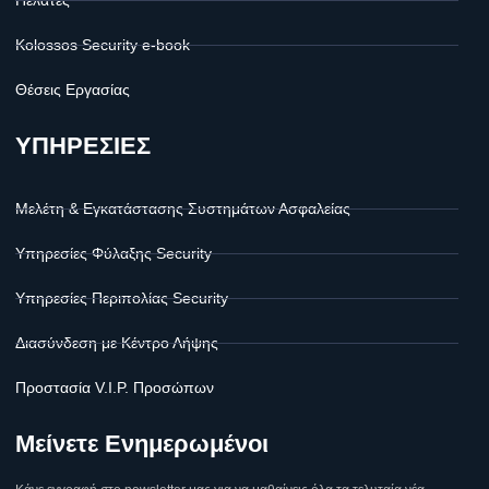
Kolossos Security e-book
Θέσεις Εργασίας
ΥΠΗΡΕΣΙΕΣ
Μελέτη & Εγκατάστασης Συστημάτων Ασφαλείας
Υπηρεσίες Φύλαξης Security
Υπηρεσίες Περιπολίας Security
Διασύνδεση με Κέντρο Λήψης
Προστασία V.I.P. Προσώπων
Μείνετε Ενημερωμένοι