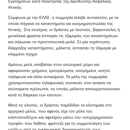
Εγκλημάτων κατά Ιδιοκτησίας της Διεύθυνσης Ασφάλειας
Αττικής.
Σύμφωνα με την ΕΛΑΣ, η συμμορία έκλεβε αυτοκίνητα, με τα
οποία πήγαινε σε καταστήματα και κοσμηματοπωλεία της
Αττικής. Στη συνέχεια, οι δράστες με λοστούς, βαριοπούλες ή
μεταλλικά φρεάτια έσπαγαν τις τζαμαρίες των καταστημάτων
και σήκωναν τα προστατευτικά ρολά. Σε μία περίπτωση
διάρρηξης καταστήματος, μάλιστα, έσπασαν τη τζαμαρία με
κλεμμένο όχημα.
Αμέσως μετά, εισέβαλαν στον εσωτερικό χώρο και
αφαιρούσαν χρήματα, εμπορεύματα, κοσμήματα, κινητά
τηλέφωνα και άλλα αντικείμενα. Τα μέλη της συμμορίας
χρησιμοποιούσαν τηλεφωνικές συσκευές που ανήκαν σε
ανύπαρκτα πρόσωπα, τις οποίες μάλιστα απενεργοποιούσαν
κατά τη διάρκεια των κλοπών.
Μετά τις κλοπές, οι δράστες παρέδιδαν τα κλοπιμαία στο
αρχηγικό μέλος, που αφενός είχε τον ρόλο του
κλεπταποδόχου και αφετέρου μέσω του «επιχειρηματικού
προφίλ» που διέθετε, φρόντιζε για τη νομιμοποίηση των
εσόδων από τις εγκληματικές δραστηριότητές τους.