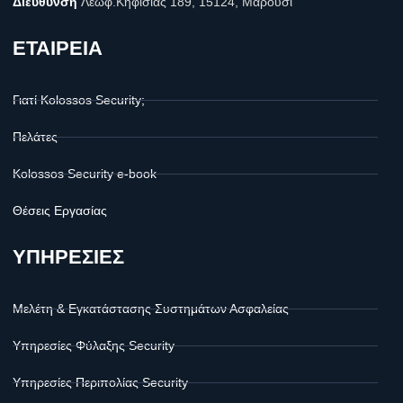
Διεύθυνση
Λεωφ.Κηφισίας 189, 15124, Μαρούσι
ΕΤΑΙΡΕΙΑ
Γιατί Kolossos Security;
Πελάτες
Kolossos Security e-book
Θέσεις Εργασίας
ΥΠΗΡΕΣΙΕΣ
Μελέτη & Εγκατάστασης Συστημάτων Ασφαλείας
Υπηρεσίες Φύλαξης Security
Υπηρεσίες Περιπολίας Security