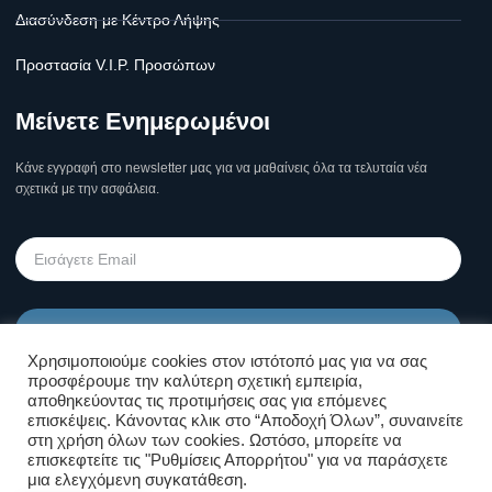
Διασύνδεση με Κέντρο Λήψης
Προστασία V.I.P. Προσώπων
Μείνετε Ενημερωμένοι
Κάνε εγγραφή στο newsletter μας για να μαθαίνεις όλα τα τελυταία νέα
σχετικά με την ασφάλεια.
Υποβολή
Χρησιμοποιούμε cookies στον ιστότοπό μας για να σας
προσφέρουμε την καλύτερη σχετική εμπειρία,
Όροι Χρήσης Σελίδας & Πολιτική
αποθηκεύοντας τις προτιμήσεις σας για επόμενες
επισκέψεις. Κάνοντας κλικ στο “Αποδοχή Όλων”, συναινείτε
Απορρήτου
στη χρήση όλων των cookies. Ωστόσο, μπορείτε να
επισκεφτείτε τις "Ρυθμίσεις Απορρήτου" για να παράσχετε
μια ελεγχόμενη συγκατάθεση.