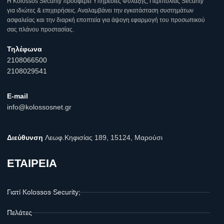
Η Κοlossos Security προσφέρει Υπηρεσίες Φύλαξης, Περιπολίας Security
για ιδιώτες & επιχειρήσεις. Αναλαμβάνει την εγκατάσταση συστημάτων
ασφαλείας και την διαρκή εποπτεία για άψογη εφαρμογή του προσωπικού
σας πλάνου προστασίας.
Τηλέφωνα
2108066500
2108029541
E-mail
info@kolossosnet.gr
Διεύθυνση
Λεωφ.Κηφισίας 189, 15124, Μαρούσι
ΕΤΑΙΡΕΙΑ
Γιατί Kolossos Security;
Πελάτες