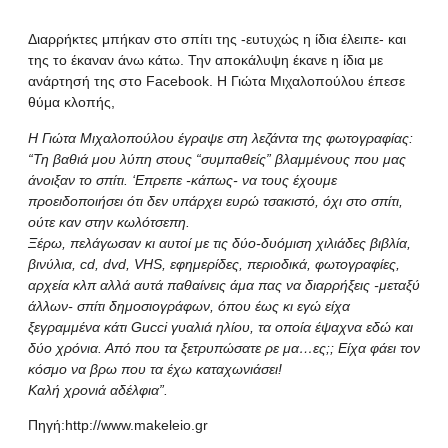
Διαρρήκτες μπήκαν στο σπίτι της -ευτυχώς η ίδια έλειπε- και
της το έκαναν άνω κάτω. Την αποκάλυψη έκανε η ίδια με
ανάρτησή της στο Facebook. Η Γιώτα Μιχαλοπούλου έπεσε
θύμα κλοπής,
Η Γιώτα Μιχαλοπούλου έγραψε στη λεζάντα της φωτογραφίας:
“Τη βαθιά μου λύπη στους “συμπαθείς” βλαμμένους που μας
άνοιξαν το σπίτι. ‘Επρεπε -κάπως- να τους έχουμε
προειδοποιήσει ότι δεν υπάρχει ευρώ τσακιστό, όχι στο σπίτι,
ούτε καν στην κωλότσεπη.
Ξέρω, πελάγωσαν κι αυτοί με τις δύο-δυόμιση χιλιάδες βιβλία,
βινύλια, cd, dvd, VHS, εφημερίδες, περιοδικά, φωτογραφίες,
αρχεία κλπ αλλά αυτά παθαίνεις άμα πας να διαρρήξεις -μεταξύ
άλλων- σπίτι δημοσιογράφων, όπου έως κι εγώ είχα
ξεγραμμένα κάτι Gucci γυαλιά ηλίου, τα οποία έψαχνα εδώ και
δύο χρόνια. Από που τα ξετρυπώσατε ρε μα…ες;; Είχα φάει τον
κόσμο να βρω που τα έχω καταχωνιάσει!
Καλή χρονιά αδέλφια”.
Πηγή:
http://www.makeleio.gr