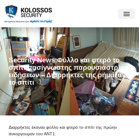
Security News:Φύλλο και φτερό το
σπίτι πασίγνωστης παρουσιάστριας
ειδήσεων – Διαρρήκτες της ρήμαξαν
το σπίτι
Διαρρήκτες έκαναν φύλλο και φτερό το σπίτι της πρώην
άνκοργουμαν του ΑΝΤ1.