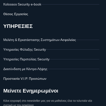
Kolossos Security e-book
Θέσεις Εργασίας
ΥΠΗΡΕΣΙΕΣ
Μελέτη & Εγκατάστασης Συστημάτων Ασφαλείας
Υπηρεσίες Φύλαξης Security
Υπηρεσίες Περιπολίας Security
Διασύνδεση με Κέντρο Λήψης
Προστασία V.I.P. Προσώπων
Μείνετε Ενημερωμένοι
Κάνε εγγραφή στο newsletter μας για να μαθαίνεις όλα τα τελυταία νέα
σχετικά με την ασφάλεια.