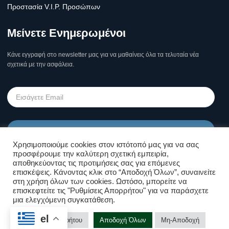
Προστασία V.I.P. Προσώπων
Μείνετε Ενημερωμένοι
Κάνε εγγραφή στο newsletter μας για να μαθαίνεις όλα τα τελυταία νέα
σχετικά με την ασφάλεια.
Υποβολή
Χρησιμοποιούμε cookies στον ιστότοπό μας για να σας
προσφέρουμε την καλύτερη σχετική εμπειρία,
Όροι Χρήσης Σελίδας & Πολιτική
αποθηκεύοντας τις προτιμήσεις σας για επόμενες
επισκέψεις. Κάνοντας κλικ στο “Αποδοχή Όλων”, συναινείτε
Απορρήτου
στη χρήση όλων των cookies. Ωστόσο, μπορείτε να
επισκεφτείτε τις "Ρυθμίσεις Απορρήτου" για να παράσχετε
μια ελεγχόμενη συγκατάθεση.
Επικοινωνήστε μαζί μας!
el
Copyright © Kolossos Security 2025
Ρυθμίσεις Απορρήτου
Αποδοχή Όλων
Μη-Αποδοχή