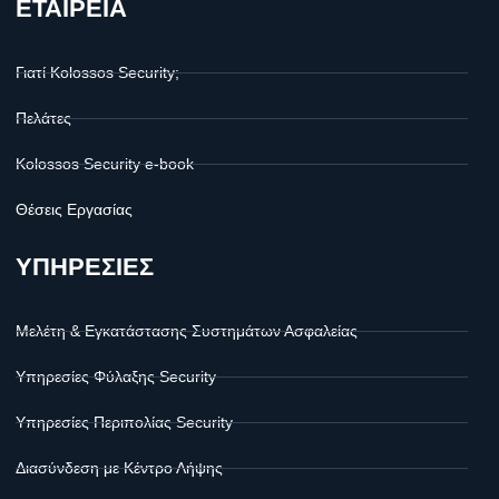
ΕΤΑΙΡΕΙΑ
Γιατί Kolossos Security;
Πελάτες
Kolossos Security e-book
Θέσεις Εργασίας
ΥΠΗΡΕΣΙΕΣ
Μελέτη & Εγκατάστασης Συστημάτων Ασφαλείας
Υπηρεσίες Φύλαξης Security
Υπηρεσίες Περιπολίας Security
Διασύνδεση με Κέντρο Λήψης