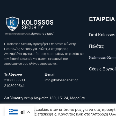
ΕΤΑΙΡΕΙΑ
Γιατί Kolossos
Η Κοlossos Security προσφέρει Υπηρεσίες Φύλαξης,
Πελάτες
Περιπολίας Security για ιδιώτες & επιχειρήσεις.
Αναλαμβάνει την εγκατάσταση συστημάτων ασφαλείας και
Kolossos Secu
την διαρκή εποπτεία για άψογη εφαρμογή του
προσωπικού σας πλάνου προστασίας.
Θέσεις Εργασί
Τηλέφωνα
E-mail
2108066500
info@kolossosnet.gr
2108029541
Διεύθυνση
Λεωφ.Κηφισίας 189, 15124, Μαρούσι
Χρησιμοποιούμε cookies στον ιστότοπό μας για να σας προσφέρ
el
σας για επόμενες επισκέψεις. Κάνοντας κλικ στο “Αποδοχή Όλω