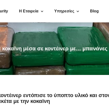
urity
Η Εταιρεία
Υπηρεσίες
Blog
 κοκαΐνη μέσα σε κοντέινερ με… μπανάνες
τέινερ εντόπισε το ύποπτο υλικό και στον 
κέτα με την κοκαϊνη