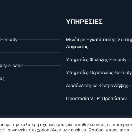
ΥΠΗΡΕΣΙΕΣ
 Security;
Μελέτη & Εγκατάστασης Συστη
Ασφαλείας
Υπηρεσίες Φύλαξης Security
rity e-book
Υπηρεσίες Περιπολίας Security
ας
Διασύνδεση με Κέντρο Λήψης
Προστασία V.I.P. Προσώπων
ουμε την καλύτερη σχετική εμπειρία, αποθηκεύοντας τις προτιμήσε
ν”, συναινείτε στη χρήση όλων των cookies. Ωστόσο, μπορείτε να