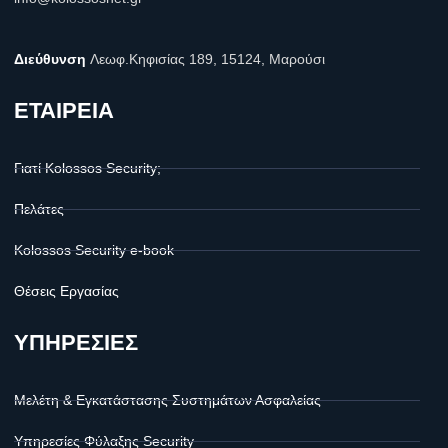
Διεύθυνση
Λεωφ.Κηφισίας 189, 15124, Μαρούσι
ΕΤΑΙΡΕΙΑ
Γιατί Kolossos Security;
Πελάτες
Kolossos Security e-book
Θέσεις Εργασίας
ΥΠΗΡΕΣΙΕΣ
Μελέτη & Εγκατάστασης Συστημάτων Ασφαλείας
Υπηρεσίες Φύλαξης Security