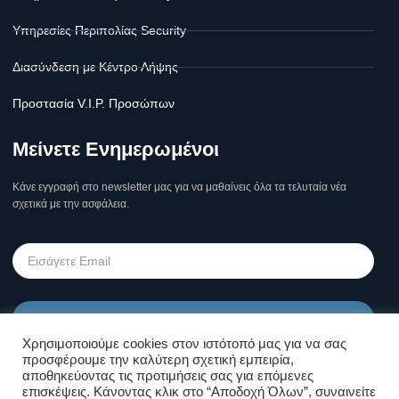
Υπηρεσίες Περιπολίας Security
Διασύνδεση με Κέντρο Λήψης
Προστασία V.I.P. Προσώπων
Μείνετε Ενημερωμένοι
Κάνε εγγραφή στο newsletter μας για να μαθαίνεις όλα τα τελυταία νέα
σχετικά με την ασφάλεια.
Υποβολή
Χρησιμοποιούμε cookies στον ιστότοπό μας για να σας
προσφέρουμε την καλύτερη σχετική εμπειρία,
Όροι Χρήσης Σελίδας & Πολιτική
αποθηκεύοντας τις προτιμήσεις σας για επόμενες
επισκέψεις. Κάνοντας κλικ στο “Αποδοχή Όλων”, συναινείτε