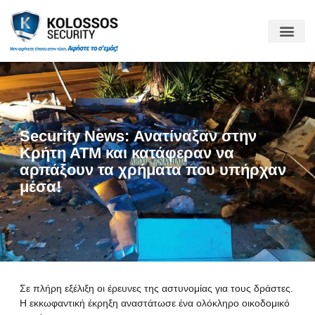
Security News: Ανατίναξαν στην
Κρήτη ΑΤΜ και κατάφεραν να
αρπάξουν τα χρήματα που υπήρχαν
μέσα!
Σε πλήρη εξέλιξη οι έρευνες της αστυνομίας για τους δράστες.
Η εκκωφαντική έκρηξη αναστάτωσε ένα ολόκληρο οικοδομικό