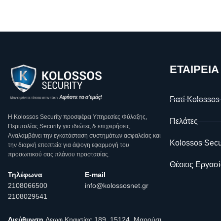
ΕΤΑΙΡΕΙΑ
Γιατί Kolossos
Η Κοlossos Security προσφέρει Υπηρεσίες Φύλαξης,
Πελάτες
Περιπολίας Security για ιδιώτες & επιχειρήσεις.
Αναλαμβάνει την εγκατάσταση συστημάτων ασφαλείας και
Kolossos Secu
την διαρκή εποπτεία για άψογη εφαρμογή του
προσωπικού σας πλάνου προστασίας.
Θέσεις Εργασί
Τηλέφωνα
E-mail
2108066500
info@kolossosnet.gr
2108029541
Διεύθυνση
Λεωφ.Κηφισίας 189, 15124, Μαρούσι