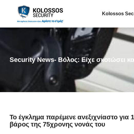
Kolossos Sec
Security News- Βόλος: Είχε σκοτώσει κ
Το έγκλημα παρέμενε ανεξιχνίαστο για
βάρος της 75χρονης νονάς του