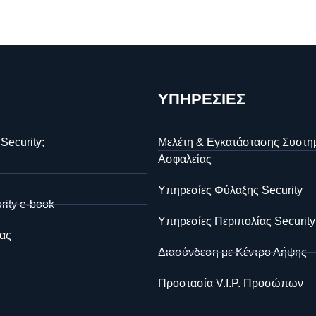
ΥΠΗΡΕΣΙΕΣ
 Security;
Μελέτη & Εγκατάστασης Συστη
Ασφαλείας
Υπηρεσίες Φύλαξης Security
rity e-book
Υπηρεσίες Περιπολίας Security
ας
Διασύνδεση με Κέντρο Λήψης
Προστασία V.I.P. Προσώπων