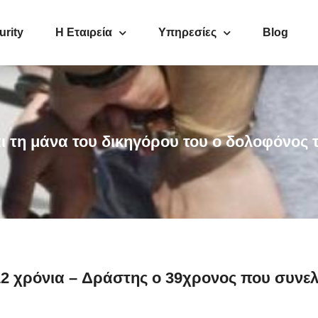
urity
Η Εταιρεία
Υπηρεσίες
Blog
αι τη μάνα του δικηγόρου του ο δολοφόνος 
 12 χρόνια – Δράστης ο 39χρονος που συνε