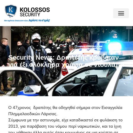
Security News: Δραπέτης κρυβόταν
για έξι ολόκληρα χρόνια σε ντουλάπα
Ο 47χρονος δραπέτης θα οδηγηθεί σήμερα στον Εισαγγελέα
Πλημμελειοδικών Λάρισας.
Σύμφωνα με την αστυνομία, είχε καταδικαστεί σε φυλάκιση το
2013, για παράβαση του νόμου περί ναρκωτικών, και τα ίχνη
του χάθηκαν,άλλα αυτός ήταν κρυμμένος σε μια κρύπτη σε