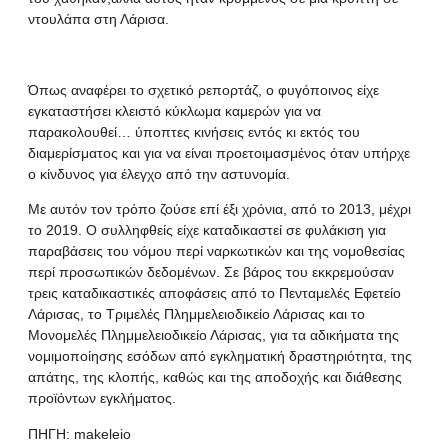
ντουλάπα στη Λάρισα.
Όπως αναφέρει το σχετικό ρεπορτάζ, ο φυγόποινος είχε
εγκαταστήσει κλειστό κύκλωμα καμερών για να
παρακολουθεί… ύποπτες κινήσεις εντός κι εκτός του
διαμερίσματος και για να είναι προετοιμασμένος όταν υπήρχε
ο κίνδυνος για έλεγχο από την αστυνομία.
Με αυτόν τον τρόπο ζούσε επί έξι χρόνια, από το 2013, μέχρι
το 2019. Ο συλληφθείς είχε καταδικαστεί σε φυλάκιση για
παραβάσεις του νόμου περί ναρκωτικών και της νομοθεσίας
περί προσωπικών δεδομένων. Σε βάρος του εκκρεμούσαν
τρεις καταδικαστικές αποφάσεις από το Πενταμελές Εφετείο
Λάρισας, το Τριμελές Πλημμελειοδικείο Λάρισας και το
Μονομελές Πλημμελειοδικείο Λάρισας, για τα αδικήματα της
νομιμοποίησης εσόδων από εγκληματική δραστηριότητα, της
απάτης, της κλοπής, καθώς και της αποδοχής και διάθεσης
προϊόντων εγκλήματος.
ΠΗΓΗ:
makeleio