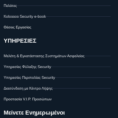
Πελάτες
Kolossos Security e-book
Θέσεις Εργασίας
ΥΠΗΡΕΣΙΕΣ
Μελέτη & Εγκατάστασης Συστημάτων Ασφαλείας
Υπηρεσίες Φύλαξης Security
Υπηρεσίες Περιπολίας Security
Διασύνδεση με Κέντρο Λήψης
Προστασία V.I.P. Προσώπων
Μείνετε Ενημερωμένοι