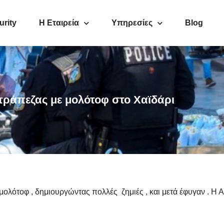
urity
Η Εταιρεία
Υπηρεσίες
Blog
 τράπεζας με μολότοφ στο Χαϊδάρι
μολότοφ , δημιουργώντας πολλές ζημιές , και μετά έφυγαν . Η 