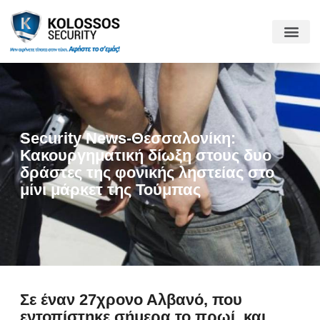
Security News-Θεσσαλονίκη:
Κακουργηματική δίωξη στους δυο
δράστες της φονικής ληστείας στο
μίνι μάρκετ της Τούμπας
Σε έναν 27χρονο Αλβανό, που
εντοπίστηκε σήμερα το πρωί, και