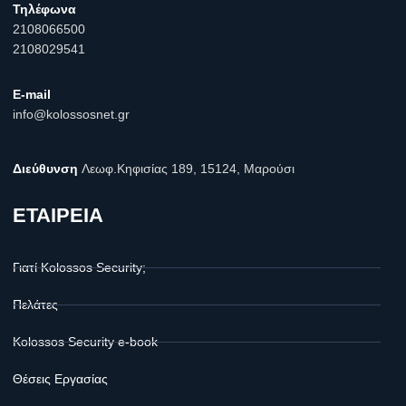
Τηλέφωνα
2108066500
2108029541
E-mail
info@kolossosnet.gr
Διεύθυνση
Λεωφ.Κηφισίας 189, 15124, Μαρούσι
ΕΤΑΙΡΕΙΑ
Γιατί Kolossos Security;
Πελάτες
Kolossos Security e-book
Θέσεις Εργασίας