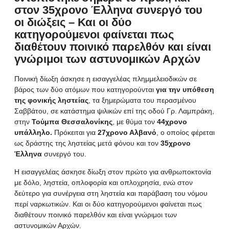
στον 35χρονο Έλληνα συνεργό του
οι διώξεις – Και οι δύο
κατηγορούμενοι φαίνεται πως
διαθέτουν ποινικό παρελθόν και είναι
γνώριμοι των αστυνομικών Αρχών
Ποινική δίωξη άσκησε η εισαγγελέας πλημμελειοδικών σε
βάρος των δύο ατόμων που κατηγορούνται
για την υπόθεση
της φονικής ληστείας
, τα ξημερώματα του περασμένου
Σαββάτου, σε κατάστημα ψιλικών επί της οδού Γρ. Λαμπράκη,
στην
Τούμπα Θεσσαλονίκης
, με θύμα τον
44χρονο
υπάλληλο.
Πρόκειται για
27χρονο Αλβανό
, ο οποίος φέρεται
ως δράστης της ληστείας μετά φόνου και τον
35χρονο
Έλληνα
συνεργό του.
Η εισαγγελέας άσκησε δίωξη στον πρώτο για ανθρωποκτονία
με δόλο, ληστεία, οπλοφορία και οπλοχρησία, ενώ στον
δεύτερο για συνέργεια στη ληστεία και παράβαση του νόμου
περί ναρκωτικών. Και οι δύο κατηγορούμενοι φαίνεται πως
διαθέτουν ποινικό παρελθόν και είναι γνώριμοι των
αστυνομικών Αρχών.