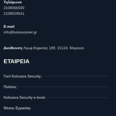
Τηλέφωνα
2108066500
2108029541
E-mail
info@kolossosnet.gr
Διεύθυνση
Λεωφ.Κηφισίας 189, 15124, Μαρούσι
ΕΤΑΙΡΕΙΑ
Γιατί Kolossos Security;
Πελάτες
Kolossos Security e-book
Θέσεις Εργασίας