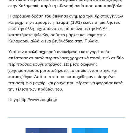
στην Καλαμαριά, παρά τη σθεναρή αντίσταση που προέβαλε.
Η φερόμενη δράση του ξεκίνησε ανήμερα των Χριστουγέννων
και μέχρι την περασμένη Τετάρτη (13/1) έκανε τη μία ληστεία
μετά την άλλη, «χτυπώντας», σύμφωνα με την ΕΛ.ΑΣ.,
καταστήματα ψιλικών, σούπερ μάρκετ και καφέ στην
Καλαμαριά, αλλά κι ένα βενζινάδικο στην Πυλαία.
Υπό την απειλή αιχμηρού αντικείμενου κατηγορείται ότι
απέσπασε σε οκτώ περιπτώσεις χρηματικά ποσά, ενώ σε δύο
περιπτώσεις έφυγε άπραγος. Ως μέσο διαφυγής
χρησιμοποιούσε μοτοποδήλατο, το οποίο εντοπίστηκε και
κατασχέθηκε. Από το σπίτι του κατασχέθηκαν επίσης ένα
πτυσσόμενο μαχαίρι και ρούχα που φέρεται να φορούσε κατά
την τέλεση των πράξεών του.
Πηγή:
http://www.zougla.gr