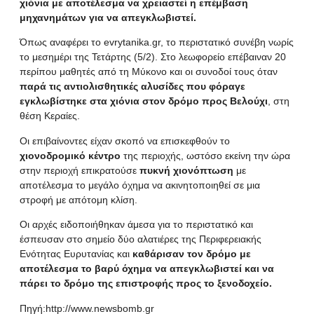
χιόνια με αποτέλεσμα να χρειαστεί η επέμβαση
μηχανημάτων για να απεγκλωβιστεί.
Όπως αναφέρει το evrytanika.gr, το περιστατικό συνέβη νωρίς
το μεσημέρι της Τετάρτης (5/2). Στο λεωφορείο επέβαιναν 20
περίπου μαθητές από τη Μύκονο και οι συνοδοί τους όταν
παρά τις αντιολισθητικές αλυσίδες που φόραγε
εγκλωβίστηκε στα χιόνια στον δρόμο προς Βελούχι
, στη
θέση Κεραίες.
Οι επιβαίνοντες είχαν σκοπό να επισκεφθούν το
χιονοδρομικό κέντρο
της περιοχής, ωστόσο εκείνη την ώρα
στην περιοχή επικρατούσε
πυκνή χιονόπτωση
με
αποτέλεσμα το μεγάλο όχημα να ακινητοποιηθεί σε μια
στροφή με απότομη κλίση.
Οι αρχές ειδοποιήθηκαν άμεσα για το περιστατικό και
έσπευσαν στο σημείο δύο αλατιέρες της Περιφερειακής
Ενότητας Ευρυτανίας και
καθάρισαν τον δρόμο με
αποτέλεσμα το βαρύ όχημα να απεγκλωβιστεί και να
πάρει το δρόμο της επιστροφής προς το ξενοδοχείο.
Πηγή:
http://www.newsbomb.gr