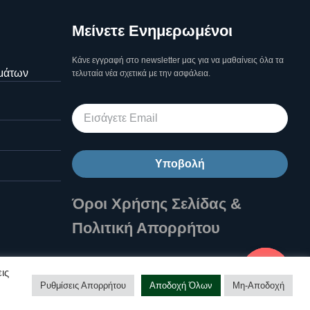
Μείνετε Ενημερωμένοι
Κάνε εγγραφή στο newsletter μας για να μαθαίνεις όλα τα
μάτων
τελυταία νέα σχετικά με την ασφάλεια.
Υποβολή
Όροι Χρήσης Σελίδας &
Πολιτική Απορρήτου
Επικοινωνήστε μαζί μας!
ις
Ρυθμίσεις Απορρήτου
Αποδοχή Όλων
Μη-Αποδοχή
Υποστήριξη Ιστοσελίδων
❤ .GSP.
Open ch