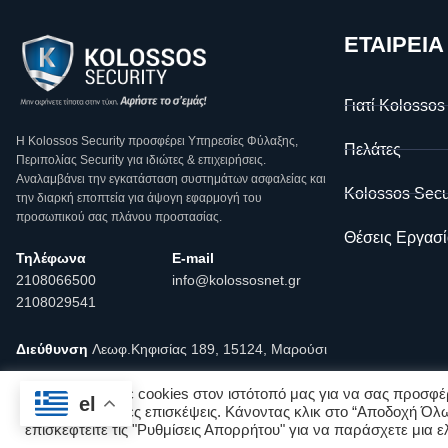
ΕΤΑΙΡΕΙΑ
Γιατί Kolossos
Η Κοlossos Security προσφέρει Υπηρεσίες Φύλαξης,
Πελάτες
Περιπολίας Security για ιδιώτες & επιχειρήσεις.
Αναλαμβάνει την εγκατάσταση συστημάτων ασφαλείας και
Kolossos Secu
την διαρκή εποπτεία για άψογη εφαρμογή του
προσωπικού σας πλάνου προστασίας.
Θέσεις Εργασί
Τηλέφωνα
E-mail
2108066500
info@kolossosnet.gr
2108029541
Διεύθυνση
Λεωφ.Κηφισίας 189, 15124, Μαρούσι
Χρησιμοποιούμε cookies στον ιστότοπό μας για να σας προσφέρ
el
σας για επόμενες επισκέψεις. Κάνοντας κλικ στο “Αποδοχή Όλω
Copyright © Kolossos Security 2025
επισκεφτείτε τις "Ρυθμίσεις Απορρήτου" για να παράσχετε μια