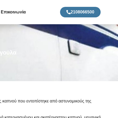
Επικοινωνία
2108066500
αγούλα
ς καπνού που εντοπίστηκε από αστυνομικούς της
ιλά κατεργασμένου και ακατέργαστου καπνού, μηχανική