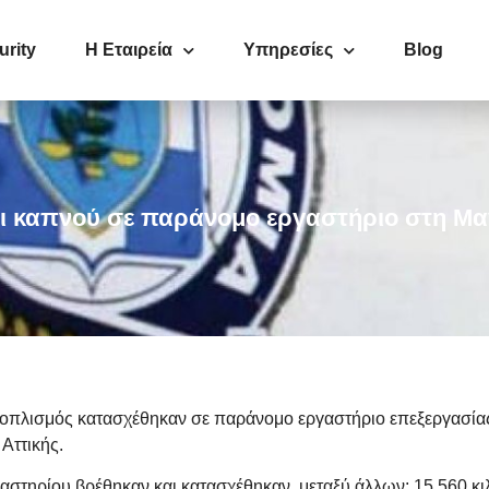
urity
Η Εταιρεία
Υπηρεσίες
Blog
νοι καπνού σε παράνομο εργαστήριο στη Μ
εξοπλισμός κατασχέθηκαν σε παράνομο εργαστήριο επεξεργασία
Αττικής.
αστηρίου βρέθηκαν και κατασχέθηκαν, μεταξύ άλλων: 15.560 κ