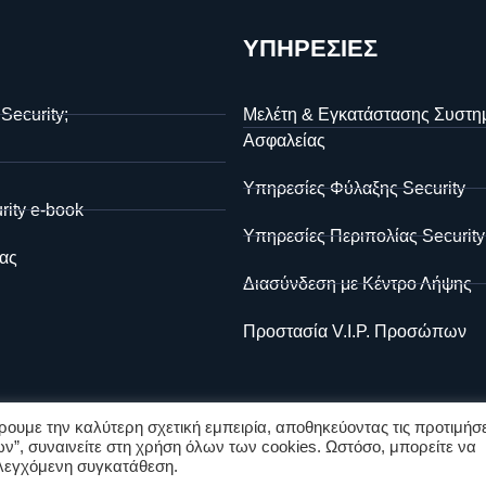
ΥΠΗΡΕΣΙΕΣ
 Security;
Μελέτη & Εγκατάστασης Συστη
Ασφαλείας
Υπηρεσίες Φύλαξης Security
rity e-book
Υπηρεσίες Περιπολίας Security
ας
Διασύνδεση με Κέντρο Λήψης
Προστασία V.I.P. Προσώπων
ουμε την καλύτερη σχετική εμπειρία, αποθηκεύοντας τις προτιμήσε
ν”, συναινείτε στη χρήση όλων των cookies. Ωστόσο, μπορείτε να
 ελεγχόμενη συγκατάθεση.