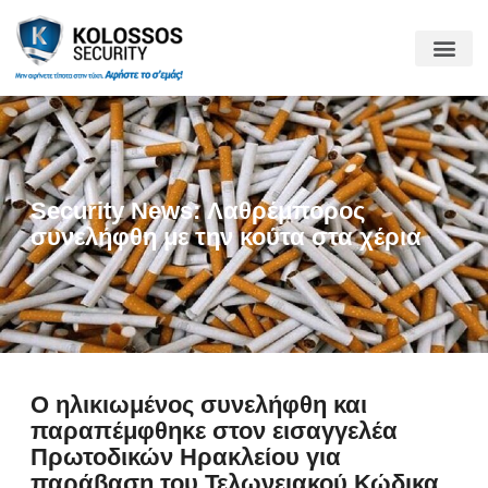
Security News: Λαθρέμπορος
συνελήφθη με την κούτα στα χέρια
Ο ηλικιωμένος συνελήφθη και
παραπέμφθηκε στον εισαγγελέα
Πρωτοδικών Ηρακλείου για
παράβαση του Τελωνειακού Κώδικα