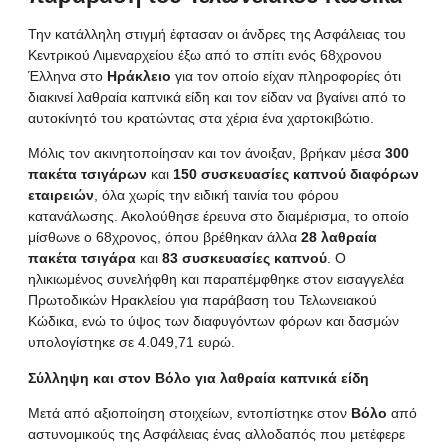
Την κατάλληλη στιγμή έφτασαν οι άνδρες της Ασφάλειας του
Κεντρικού Λιμεναρχείου έξω από το σπίτι ενός 68χρονου
Έλληνα στο
Ηράκλειο
για τον οποίο είχαν πληροφορίες ότι
διακινεί λαθραία καπνικά είδη και τον είδαν να βγαίνει από το
αυτοκίνητό του κρατώντας στα χέρια ένα χαρτοκιβώτιο.
Μόλις τον ακινητοποίησαν και τον άνοιξαν, βρήκαν μέσα
300
πακέτα τσιγάρων
και
150 συσκευασίες καπνού διαφόρων
εταιρειών
, όλα χωρίς την ειδική ταινία του φόρου
κατανάλωσης. Ακολούθησε έρευνα στο διαμέρισμα, το οποίο
μίσθωνε ο 68χρονος, όπου βρέθηκαν άλλα
28 λαθραία
πακέτα τσιγάρα
και
83 συσκευασίες καπνού
. Ο
ηλικιωμένος συνελήφθη και παραπέμφθηκε στον εισαγγελέα
Πρωτοδικών Ηρακλείου για παράβαση του Τελωνειακού
Κώδικα, ενώ το ύψος των διαφυγόντων φόρων και δασμών
υπολογίστηκε σε 4.049,71 ευρώ.
Σύλληψη και στον Βόλο για λαθραία καπνικά είδη
Μετά από αξιοποίηση στοιχείων, εντοπίστηκε στον
Βόλο
από
αστυνομικούς της Ασφάλειας ένας αλλοδαπός που μετέφερε