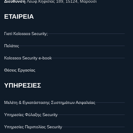
Διεύθυνση
Λεωφ.Κηφισίας 189, 15124, Μαρούσι
ΕΤΑΙΡΕΙΑ
Γιατί Kolossos Security;
Πελάτες
Kolossos Security e-book
Θέσεις Εργασίας
ΥΠΗΡΕΣΙΕΣ
Μελέτη & Εγκατάστασης Συστημάτων Ασφαλείας
Υπηρεσίες Φύλαξης Security
Υπηρεσίες Περιπολίας Security