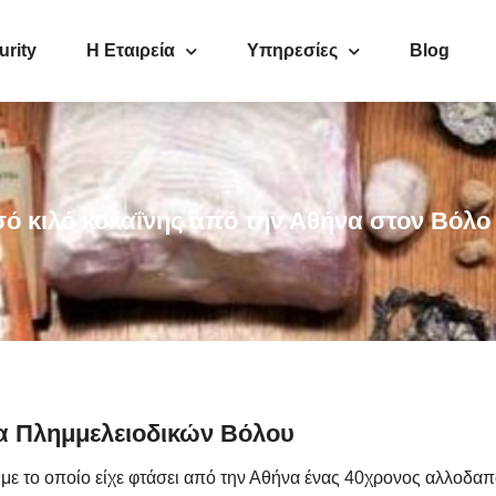
urity
Η Εταιρεία
Υπηρεσίες
Blog
σό κιλό κοκαΐνης από την Αθήνα στον Βόλο
έα Πλημμελειοδικών Βόλου
ε το οποίο είχε φτάσει από την Αθήνα ένας 40χρονος αλλοδαπός 