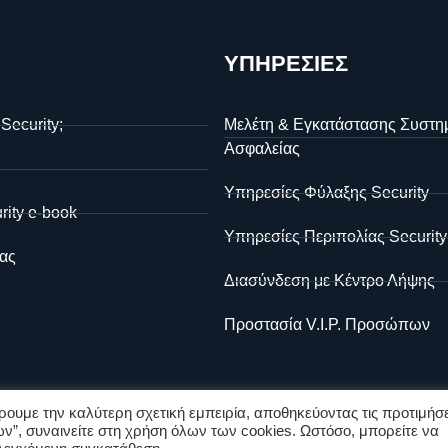
ΥΠΗΡΕΣΙΕΣ
 Security;
Μελέτη & Εγκατάστασης Συστη
Ασφαλείας
Υπηρεσίες Φύλαξης Security
rity e-book
Υπηρεσίες Περιπολίας Security
ας
Διασύνδεση με Κέντρο Λήψης
Προστασία V.I.P. Προσώπων
ουμε την καλύτερη σχετική εμπειρία, αποθηκεύοντας τις προτιμήσε
ν”, συναινείτε στη χρήση όλων των cookies. Ωστόσο, μπορείτε να