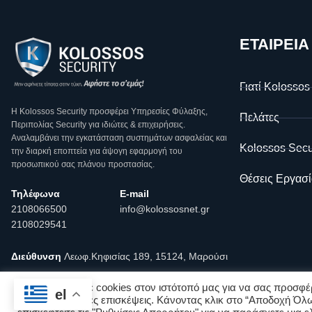
ΕΤΑΙΡΕΙΑ
Γιατί Kolossos
Η Κοlossos Security προσφέρει Υπηρεσίες Φύλαξης,
Πελάτες
Περιπολίας Security για ιδιώτες & επιχειρήσεις.
Αναλαμβάνει την εγκατάσταση συστημάτων ασφαλείας και
Kolossos Secu
την διαρκή εποπτεία για άψογη εφαρμογή του
προσωπικού σας πλάνου προστασίας.
Θέσεις Εργασί
Τηλέφωνα
E-mail
2108066500
info@kolossosnet.gr
2108029541
Διεύθυνση
Λεωφ.Κηφισίας 189, 15124, Μαρούσι
Χρησιμοποιούμε cookies στον ιστότοπό μας για να σας προσφέρ
el
σας για επόμενες επισκέψεις. Κάνοντας κλικ στο “Αποδοχή Όλω