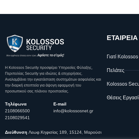
ΕΤΑΙΡΕΙΑ
Γιατί Kolossos
Η Κοlossos Security προσφέρει Υπηρεσίες Φύλαξης,
Πελάτες
Περιπολίας Security για ιδιώτες & επιχειρήσεις.
Αναλαμβάνει την εγκατάσταση συστημάτων ασφαλείας και
Kolossos Secu
την διαρκή εποπτεία για άψογη εφαρμογή του
προσωπικού σας πλάνου προστασίας.
Θέσεις Εργασί
Τηλέφωνα
E-mail
2108066500
info@kolossosnet.gr
2108029541
Διεύθυνση
Λεωφ.Κηφισίας 189, 15124, Μαρούσι