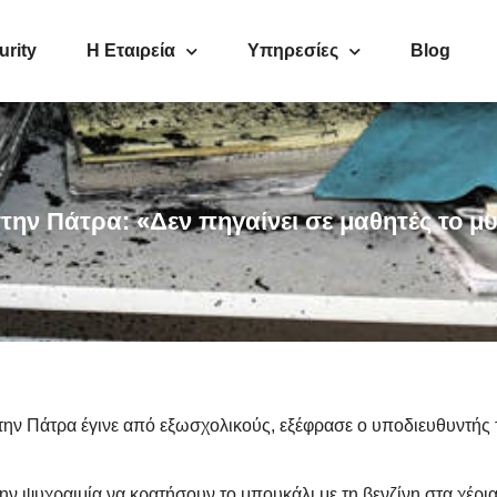
urity
Η Εταιρεία
Υπηρεσίες
Blog
την Πάτρα: «Δεν πηγαίνει σε μαθητές το μ
 στην Πάτρα έγινε από εξωσχολικούς, εξέφρασε ο υποδιευθυντής
την ψυχραιμία να κρατήσουν το μπουκάλι με τη βενζίνη στα χέρια