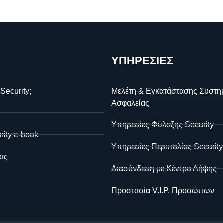
ΥΠΗΡΕΣΙΕΣ
 Security;
Μελέτη & Εγκατάστασης Συστη
Ασφαλείας
Υπηρεσίες Φύλαξης Security
rity e-book
Υπηρεσίες Περιπολίας Security
ας
Διασύνδεση με Κέντρο Λήψης
Προστασία V.I.P. Προσώπων