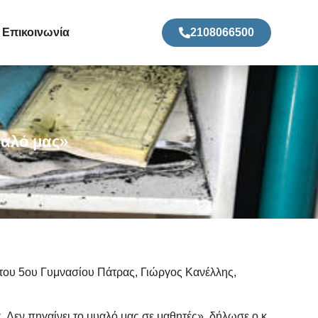
Επικοινωνία
2108066500
υαλό μας»
 του 5ου Γυμνασίου Πάτρας, Γιώργος Κανέλλης,
. Δεν πηγαίνει το μυαλό μας σε μαθητές», δήλωσε ο κ.