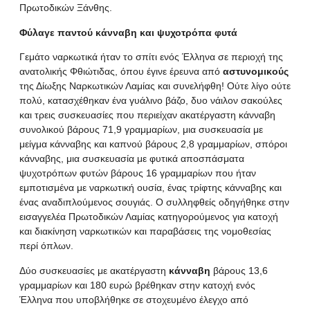
Πρωτοδικών Ξάνθης.
Φύλαγε παντού κάνναβη και ψυχοτρόπα φυτά
Γεμάτο ναρκωτικά ήταν το σπίτι ενός Έλληνα σε περιοχή της
ανατολικής Φθιώτιδας, όπου έγινε έρευνα από
αστυνομικούς
της Δίωξης Ναρκωτικών Λαμίας και συνελήφθη! Ούτε λίγο ούτε
πολύ, κατασχέθηκαν ένα γυάλινο βάζο, δυο νάιλον σακούλες
και τρεις συσκευασίες που περιείχαν ακατέργαστη κάνναβη
συνολικού βάρους 71,9 γραμμαρίων, μια συσκευασία με
μείγμα κάνναβης και καπνού βάρους 2,8 γραμμαρίων, σπόροι
κάνναβης, μια συσκευασία με φυτικά αποσπάσματα
ψυχοτρόπων φυτών βάρους 16 γραμμαρίων που ήταν
εμποτισμένα με ναρκωτική ουσία, ένας τρίφτης κάνναβης και
ένας αναδιπλούμενος σουγιάς. Ο συλληφθείς οδηγήθηκε στην
εισαγγελέα Πρωτοδικών Λαμίας κατηγορούμενος για κατοχή
και διακίνηση ναρκωτικών και παραβάσεις της νομοθεσίας
περί όπλων.
Δύο συσκευασίες με ακατέργαστη
κάνναβη
βάρους 13,6
γραμμαρίων και 180 ευρώ βρέθηκαν στην κατοχή ενός
Έλληνα που υποβλήθηκε σε στοχευμένο έλεγχο από