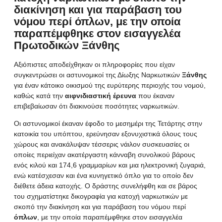
διακίνηση και για παράβαση του
νόμου περί όπλων, με την οποία
παραπέμφθηκε στον εισαγγελέα
Πρωτοδικών Ξάνθης
Αξιόπιστες αποδείχθηκαν οι πληροφορίες που είχαν
συγκεντρώσει οι αστυνομικοί της Δίωξης Ναρκωτικών
Ξάνθης
για έναν κάτοικο οικισμού της ευρύτερης περιοχής του νομού,
καθώς κατά την
αιφνιδιαστική έρευνα
που έκαναν
επιβεβαίωσαν ότι διακινούσε ποσότητες ναρκωτικών.
Οι αστυνομικοί έκαναν έφοδο το μεσημέρι της Τετάρτης στην
κατοικία του υπόπτου, ερεύνησαν εξονυχιστικά όλους τους
χώρους και ανακάλυψαν τέσσερις νάιλον συσκευασίες οι
οποίες περιείχαν ακατέργαστη κάνναβη συνολικού βάρους
ενός κιλού και 174,6 γραμμαρίων και μια ηλεκτρονική ζυγαριά,
ενώ κατέσχεσαν και ένα κυνηγετικό όπλο για το οποίο δεν
διέθετε άδεια κατοχής. Ο δράστης συνελήφθη και σε βάρος
του σχηματίστηκε δικογραφία για κατοχή ναρκωτικών με
σκοπό την διακίνηση και για παράβαση του νόμου περί
όπλων
, με την οποία παραπέμφθηκε στον εισαγγελέα