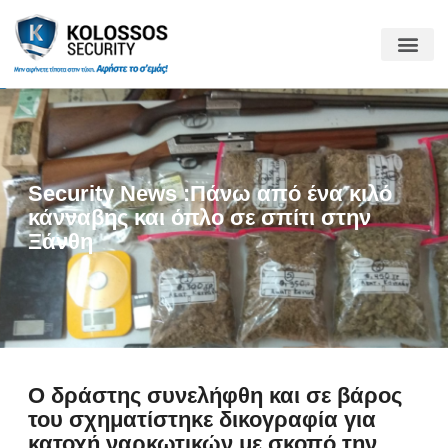
Security News :Πάνω από ένα κιλό
κάνναβης και όπλο σε σπίτι στην
Ξάνθη
Ο δράστης συνελήφθη και σε βάρος
του σχηματίστηκε δικογραφία για
κατοχή ναρκωτικών με σκοπό την