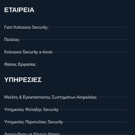
ΕΤΑΙΡΕΙΑ
Γιατί Kolossos Security;
Πελάτες
Kolossos Security e-book
Θέσεις Εργασίας
ΥΠΗΡΕΣΙΕΣ
Μελέτη & Εγκατάστασης Συστημάτων Ασφαλείας
Υπηρεσίες Φύλαξης Security
Υπηρεσίες Περιπολίας Security
Διασύνδεση με Κέντρο Λήψης