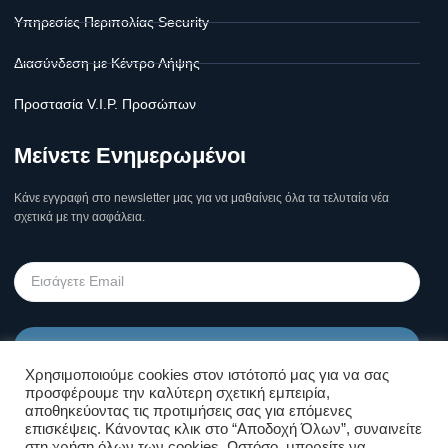
Υπηρεσίες Περιπολίας Security
Διασύνδεση με Κέντρο Λήψης
Προστασία V.I.P. Προσώπων
Μείνετε Ενημερωμένοι
Κάνε εγγραφή στο newsletter μας για να μαθαίνεις όλα τα τελυταία νέα
σχετικά με την ασφάλεια.
Υποβολή
Χρησιμοποιούμε cookies στον ιστότοπό μας για να σας
προσφέρουμε την καλύτερη σχετική εμπειρία,
Όροι Χρήσης Σελίδας & Πολιτική
αποθηκεύοντας τις προτιμήσεις σας για επόμενες
επισκέψεις. Κάνοντας κλικ στο “Αποδοχή Όλων”, συναινείτε
Απορρήτου
στη χρήση όλων των cookies. Ωστόσο, μπορείτε να