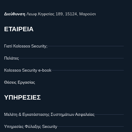
Διεύθυνση
Λεωφ.Κηφισίας 189, 15124, Μαρούσι
ΕΤΑΙΡΕΙΑ
Γιατί Kolossos Security;
Πελάτες
Kolossos Security e-book
Θέσεις Εργασίας
ΥΠΗΡΕΣΙΕΣ
Μελέτη & Εγκατάστασης Συστημάτων Ασφαλείας
Υπηρεσίες Φύλαξης Security