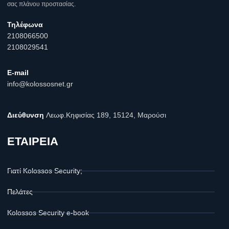
σας πλάνου προστασίας.
Τηλέφωνα
2108066500
2108029541
E-mail
info@kolossosnet.gr
Διεύθυνση
Λεωφ.Κηφισίας 189, 15124, Μαρούσι
ΕΤΑΙΡΕΙΑ
Γιατί Kolossos Security;
Πελάτες
Kolossos Security e-book